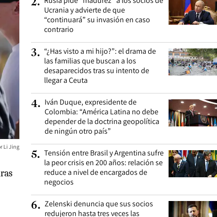
Rusia pide “madurez” a los socios de
2
.
Ucrania y advierte de que
“continuará” su invasión en caso
contrario
“¿Has visto a mi hijo?”: el drama de
3
.
las familias que buscan a los
desaparecidos tras su intento de
llegar a Ceuta
Iván Duque, expresidente de
4
.
Colombia: “América Latina no debe
depender de la doctrina geopolítica
de ningún otro país”
Li Jing
Tensión entre Brasil y Argentina sufre
5
.
la peor crisis en 200 años: relación se
reduce a nivel de encargados de
uras
negocios
Zelenski denuncia que sus socios
6
.
redujeron hasta tres veces las