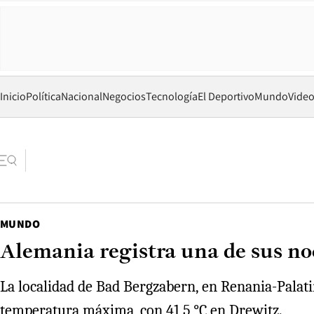
Inicio
Política
Nacional
Negocios
Tecnología
El Deportivo
Mundo
Vide
MUNDO
Alemania registra una de sus noc
La localidad de Bad Bergzabern, en Renania-Palati
temperatura máxima, con 41,5 °C en Drewitz.