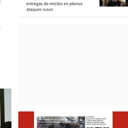
e
entregas de misiles en plenos
ataques rusos
y
Opens i