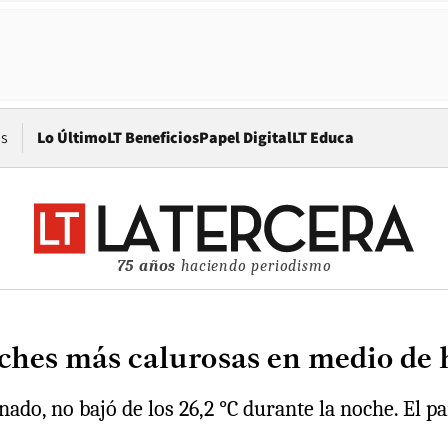
Opens in new window
os
Lo Último
LT Beneficios
Papel Digital
LT Educa
75 años
haciendo periodismo
hes más calurosas en medio de hi
nado, no bajó de los 26,2 °C durante la noche. El 