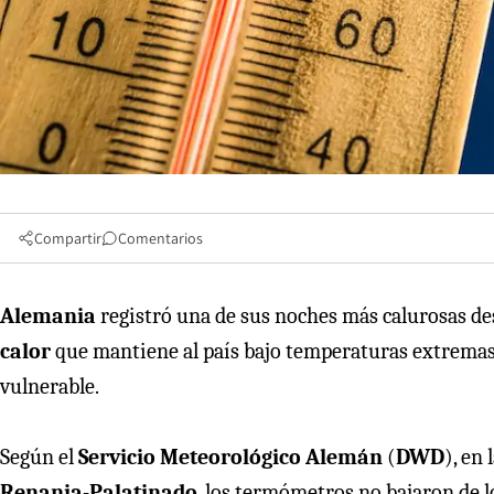
Compartir
Comentarios
Alemania
registró una de sus noches más calurosas d
calor
que mantiene al país bajo temperaturas extremas y
vulnerable.
Según el
Servicio Meteorológico Alemán
(
DWD
), en 
Renania-Palatinado
, los termómetros no bajaron de 