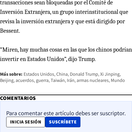
transacciones sean bloqueadas por el Comité de
Inversión Extranjera, un grupo interinstitucional que
revisa la inversión extranjera y que está dirigido por
Bessent.
“Miren, hay muchas cosas en las que los chinos podrían
invertir en Estados Unidos”, dijo Trump.
Más sobre:
Estados Unidos
China
Donald Trump
Xi Jinping
Beijing
acuerdos
guerra
Taiwán
Irán
armas nucleares
Mundo
COMENTARIOS
Para comentar este artículo debes ser suscriptor.
OPENS IN NEW WINDOW
INICIA SESIÓN
SUSCRÍBETE