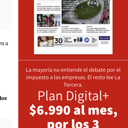
en a
La mayoría no entiende el debate por el
impuesto a las empresas. El resto lee La
Tercera.
Plan Digital+
dos
$6.990 al mes,
por los 3