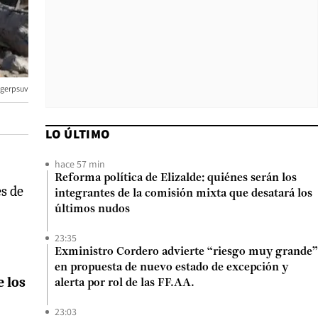
rgerpsuv
LO ÚLTIMO
hace 57 min
Reforma política de Elizalde: quiénes serán los
s de
integrantes de la comisión mixta que desatará los
últimos nudos
23:35
Exministro Cordero advierte “riesgo muy grande”
en propuesta de nuevo estado de excepción y
e los
alerta por rol de las FF.AA.
23:03