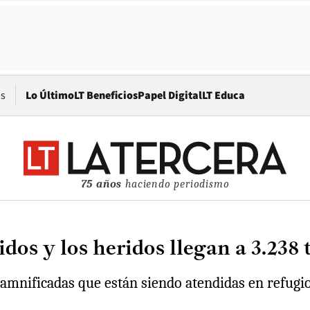
Opens in new window
os
Lo Último
LT Beneficios
Papel Digital
LT Educa
75 años
haciendo periodismo
cidos y los heridos llegan a 3.238
damnificadas que están siendo atendidas en refugio