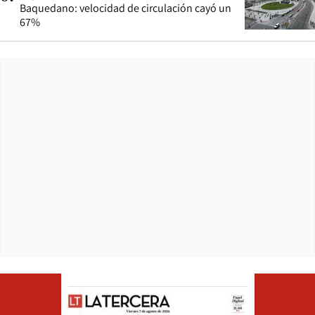
Baquedano: velocidad de circulación cayó un
67%
Opens in ne