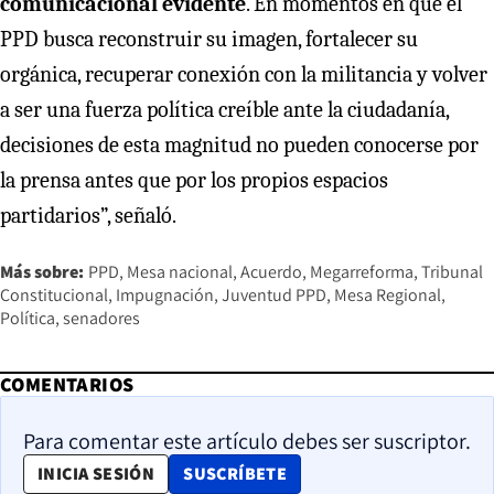
comunicacional evidente
. En momentos en que el
PPD busca reconstruir su imagen, fortalecer su
orgánica, recuperar conexión con la militancia y volver
a ser una fuerza política creíble ante la ciudadanía,
decisiones de esta magnitud no pueden conocerse por
la prensa antes que por los propios espacios
partidarios”, señaló.
Más sobre:
PPD
Mesa nacional
Acuerdo
Megarreforma
Tribunal
Constitucional
Impugnación
Juventud PPD
Mesa Regional
Política
senadores
COMENTARIOS
Para comentar este artículo debes ser suscriptor.
OPENS IN NEW WINDOW
INICIA SESIÓN
SUSCRÍBETE