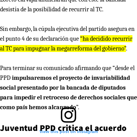
desistía de la posibilidad de recurrir al TC.
Sin embargo, la cúpula ejecutiva del partido asegura en
el punto 4 de su declaración que
“ha decidido recurrir
al TC para impugnar la megarreforma del gobierno”
.
Para terminar su comunicado afirmando que “desde el
PPD
impulsaremos el proyecto de invariabilidad
social presentado por la bancada de diputados
para impedir el retroceso de derechos sociales que
como país hemos alcanzado
”.
Juventud PPD critica el acuerdo
View this post on Instagram