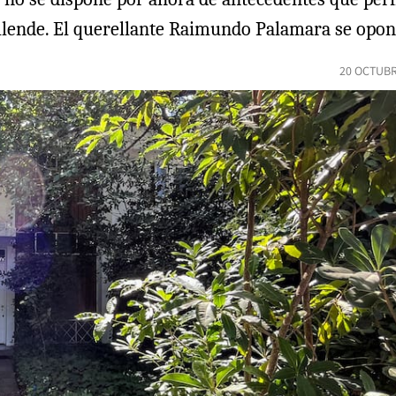
Allende. El querellante Raimundo Palamara se opond
20 OCTUBR