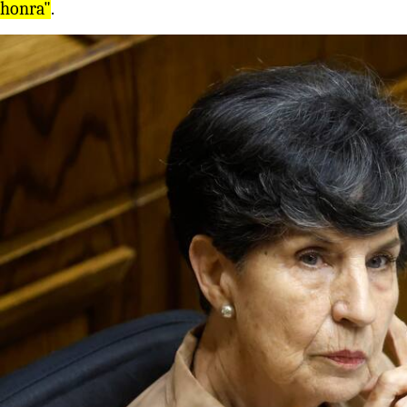
honra"
.