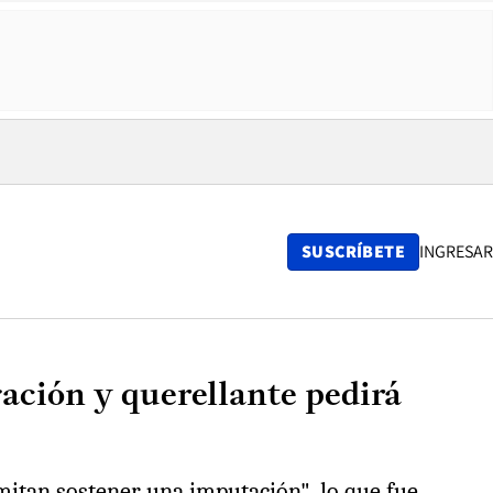
SUSCRÍBETE
INGRESAR
gación y querellante pedirá
mitan sostener una imputación", lo que fue