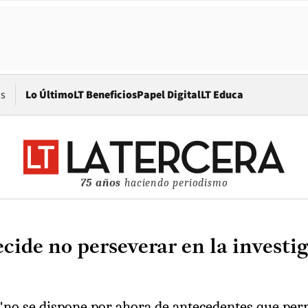
Opens in new window
os
Lo Último
LT Beneficios
Papel Digital
LT Educa
75 años
haciendo periodismo
ecide no perseverar en la investi
"no se dispone por ahora de antecedentes que per