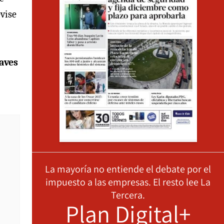
evise
raves
La mayoría no entiende el debate por el
impuesto a las empresas. El resto lee La
Tercera.
Plan Digital+