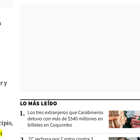
a
r y
LO MÁS LEÍDO
Los tres extranjeros que Carabineros
1
.
detuvo con más de $540 millones en
ipio,
billetes en Coquimbo
u
TC rechaza por 7 votos contra 3