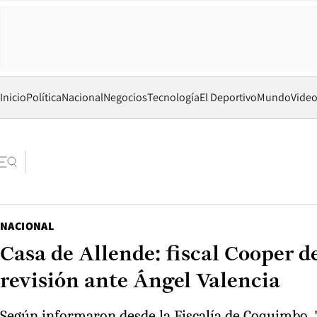
Inicio
Política
Nacional
Negocios
Tecnología
El Deportivo
Mundo
Vide
NACIONAL
Casa de Allende: fiscal Cooper d
revisión ante Ángel Valencia
Según informaron desde la Fiscalía de Coquimbo, 