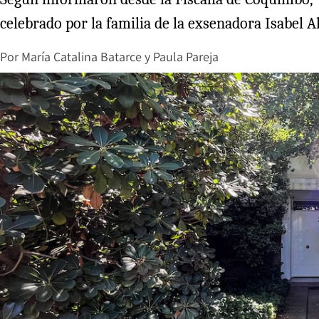
celebrado por la familia de la exsenadora Isabel 
Por
María Catalina Batarce
y
Paula Pareja