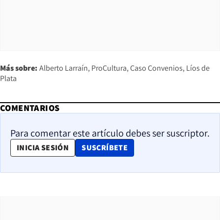
Más sobre:
Alberto Larraín
ProCultura
Caso Convenios
Líos de
Plata
COMENTARIOS
Para comentar este artículo debes ser suscriptor.
OPENS IN NEW WINDOW
INICIA SESIÓN
SUSCRÍBETE