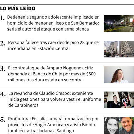
LO MÁS LEÍDO
Detienen a segundo adolescente implicado en
1
.
homicidio de menor en liceo de San Bernardo:
sería el autor del ataque con arma blanca
Persona fallece tras caer desde piso 28 que se
2
.
incendiaba en Estación Central
El contraataque de Amparo Noguera: actriz
3
.
demanda al Banco de Chile por más de $500
millones tras dura estafa en su contra
La revancha de Claudio Crespo: exteniente
4
.
inicia gestiones para volver a vestir el uniforme
de Carabineros
ProCultura: Fiscalía sumará formalización por
5
.
proyectos de Anglo American y arista Biobío
también se trasladaría a Santiago