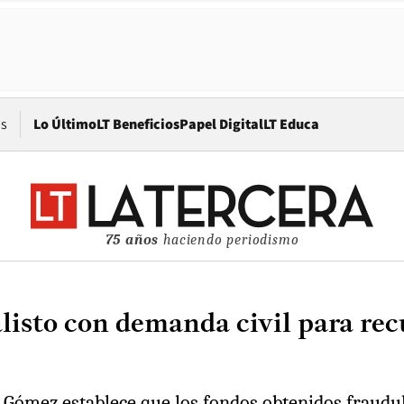
Opens in new window
os
Lo Último
LT Beneficios
Papel Digital
LT Educa
75 años
haciendo periodismo
isto con demanda civil para rec
lo Gómez establece que los fondos obtenidos fraud