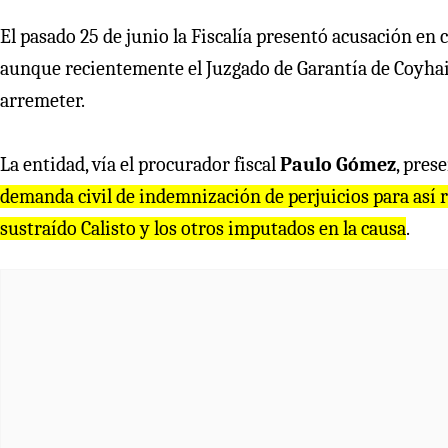
El pasado 25 de junio la Fiscalía presentó acusación en
aunque recientemente el Juzgado de Garantía de Coyhaiqu
arremeter.
La entidad, vía el procurador fiscal
Paulo Gómez
, pres
demanda civil de indemnización de perjuicios para así r
sustraído Calisto y los otros imputados en la causa
.