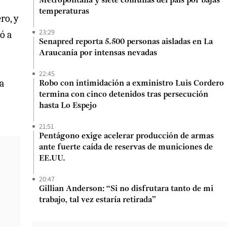
Metropolitana y siete comunas del país por bajas
temperaturas
ro, y
23:29
ó a
Senapred reporta 5.500 personas aisladas en La
Araucanía por intensas nevadas
22:45
a
Robo con intimidación a exministro Luis Cordero
termina con cinco detenidos tras persecución
hasta Lo Espejo
21:51
Pentágono exige acelerar producción de armas
ante fuerte caída de reservas de municiones de
EE.UU.
20:47
Gillian Anderson: “Si no disfrutara tanto de mi
trabajo, tal vez estaría retirada”