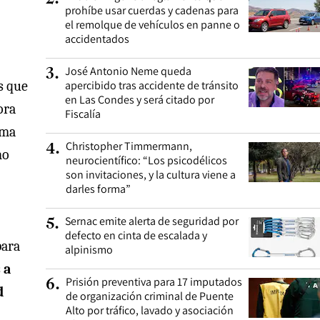
prohíbe usar cuerdas y cadenas para
el remolque de vehículos en panne o
accidentados
José Antonio Neme queda
3
.
s que
apercibido tras accidente de tránsito
en Las Condes y será citado por
ora
Fiscalía
uma
Christopher Timmermann,
4
.
no
neurocientífico: “Los psicodélicos
son invitaciones, y la cultura viene a
darles forma”
Sernac emite alerta de seguridad por
5
.
defecto en cinta de escalada y
para
alpinismo
 a
Prisión preventiva para 17 imputados
6
.
d
de organización criminal de Puente
Alto por tráfico, lavado y asociación