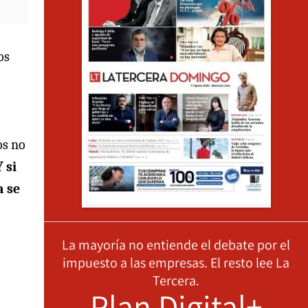
os
os no
Y si
a se
La mayoría no entiende el debate por el
impuesto a las empresas. El resto lee La
Tercera.
Plan Digital+