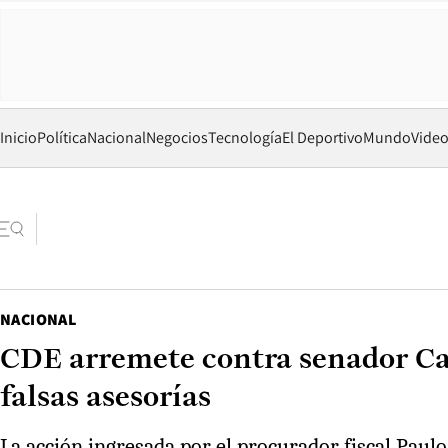
Inicio
Política
Nacional
Negocios
Tecnología
El Deportivo
Mundo
Vide
NACIONAL
CDE arremete contra senador Cal
falsas asesorías
La acción ingresada por el procurador fiscal Pau