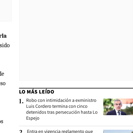
rla
 sido
de
eso
LO MÁS LEÍDO
Robo con intimidación a exministro
1
.
Luis Cordero termina con cinco
detenidos tras persecución hasta Lo
Espejo
os
Entra en vigencia reglamento que
2
.