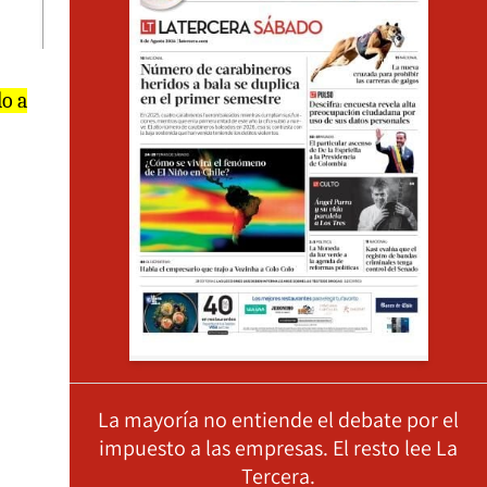
o a
La mayoría no entiende el debate por el
impuesto a las empresas. El resto lee La
Tercera.