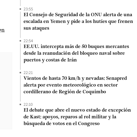
23:55
El Consejo de Seguridad de la ONU alerta de una
escalada en Yemen y pide a los hutíes que frenen
sus ataques
en
22:54
EE.UU. intercepta más de 50 buques mercantes
desde la reanudación del bloqueo naval sobre
puertos y costas de Irán
22:21
Vientos de hasta 70 km/h y nevadas: Senapred
alerta por evento meteorológico en sector
cordillerano de Región de Coquimbo
22:10
El debate que abre el nuevo estado de excepción
de Kast: apoyos, reparos al rol militar y la
búsqueda de votos en el Congreso