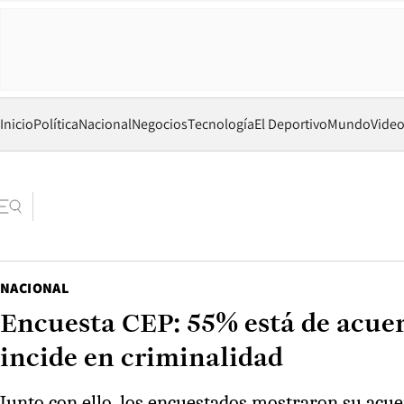
Inicio
Política
Nacional
Negocios
Tecnología
El Deportivo
Mundo
Vide
NACIONAL
Encuesta CEP: 55% está de acuer
incide en criminalidad
Junto con ello, los encuestados mostraron su acu