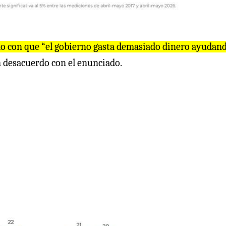
do con que “el gobierno gasta demasiado dinero ayudand
n desacuerdo con el enunciado.