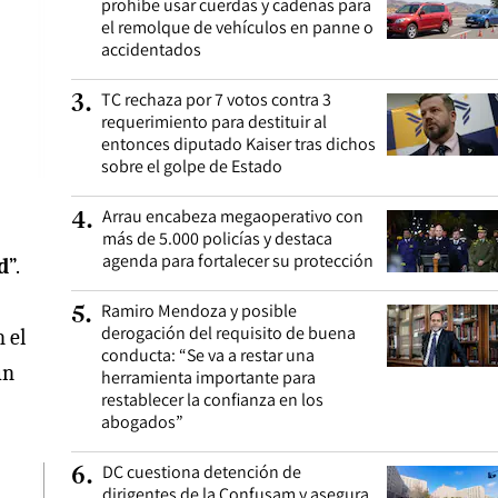
prohíbe usar cuerdas y cadenas para
el remolque de vehículos en panne o
accidentados
TC rechaza por 7 votos contra 3
3
.
requerimiento para destituir al
entonces diputado Kaiser tras dichos
sobre el golpe de Estado
Arrau encabeza megaoperativo con
4
.
más de 5.000 policías y destaca
agenda para fortalecer su protección
d
”.
Ramiro Mendoza y posible
5
.
derogación del requisito de buena
 el
conducta: “Se va a restar una
un
herramienta importante para
restablecer la confianza en los
abogados”
DC cuestiona detención de
6
.
dirigentes de la Confusam y asegura