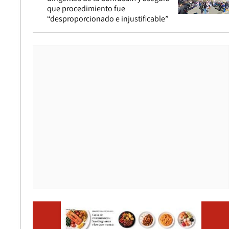
que procedimiento fue
“desproporcionado e injustificable”
Opens i