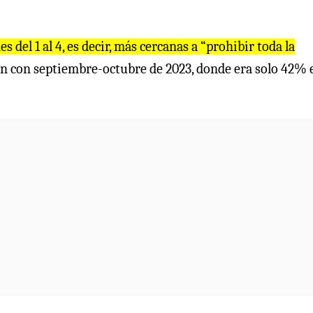
 del 1 al 4, es decir, más cercanas a “prohibir toda la
ón con septiembre-octubre de 2023, donde era solo 42% 