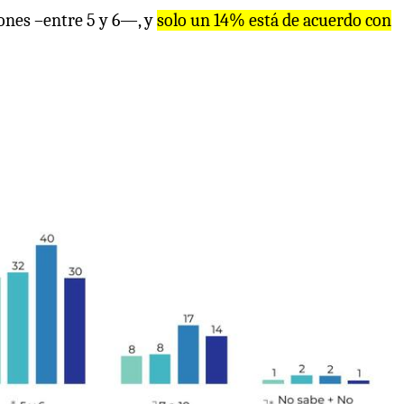
ones –entre 5 y 6—, y
solo un 14% está de acuerdo con