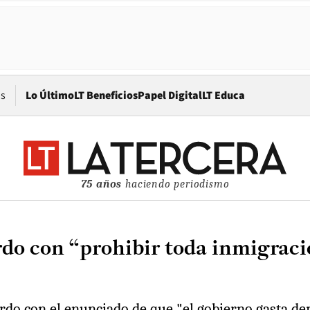
Opens in new window
os
Lo Último
LT Beneficios
Papel Digital
LT Educa
75 años
haciendo periodismo
do con “prohibir toda inmigraci
erdo con el enunciado de que "el gobierno gasta d