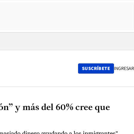
SUSCRÍBETE
INGRESAR
ón” y más del 60% cree que
emasiado dinero ayudando a los inmigrantes".