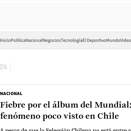
Inicio
Política
Nacional
Negocios
Tecnología
El Deportivo
Mundo
Vide
NACIONAL
Fiebre por el álbum del Mundial: 
fenómeno poco visto en Chile
A pesar de que la Selección Chilena no está entre s