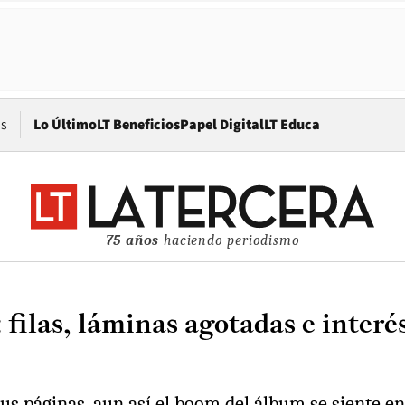
Opens in new window
os
Lo Último
LT Beneficios
Papel Digital
LT Educa
75 años
haciendo periodismo
filas, láminas agotadas e interés
us páginas, aun así el boom del álbum se siente en 