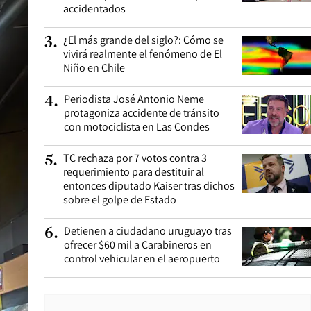
accidentados
¿El más grande del siglo?: Cómo se
3
.
vivirá realmente el fenómeno de El
Niño en Chile
Periodista José Antonio Neme
4
.
protagoniza accidente de tránsito
con motociclista en Las Condes
TC rechaza por 7 votos contra 3
5
.
requerimiento para destituir al
entonces diputado Kaiser tras dichos
sobre el golpe de Estado
Detienen a ciudadano uruguayo tras
6
.
ofrecer $60 mil a Carabineros en
control vehicular en el aeropuerto