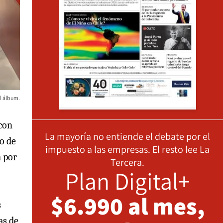
el álbum.
con
La mayoría no entiende el debate por el
o de
impuesto a las empresas. El resto lee La
m por
Tercera.
Plan Digital+
$6.990 al mes,
s
as de