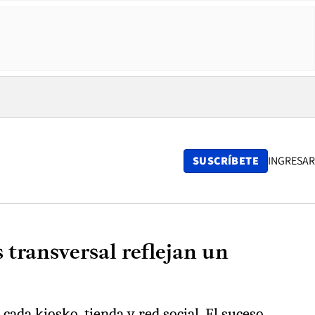
SUSCRÍBETE
INGRESAR
 transversal reflejan un
cada kiosko, tienda y red social. El suceso