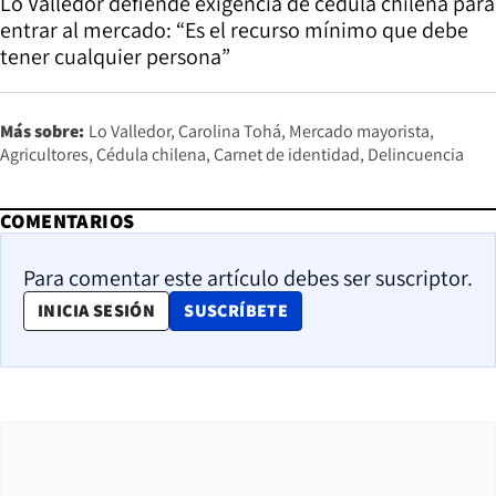
Lo Valledor defiende exigencia de cédula chilena para
entrar al mercado: “Es el recurso mínimo que debe
tener cualquier persona”
Más sobre:
Lo Valledor
Carolina Tohá
Mercado mayorista
Agricultores
Cédula chilena
Carnet de identidad
Delincuencia
COMENTARIOS
Para comentar este artículo debes ser suscriptor.
OPENS IN NEW WINDOW
INICIA SESIÓN
SUSCRÍBETE