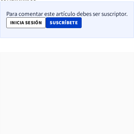
Para comentar este artículo debes ser suscriptor.
OPENS IN NEW WINDOW
INICIA SESIÓN
SUSCRÍBETE