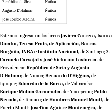
República de Siria
Ñuñoa
Augusto D’Halmar
Ñuñoa
José Toribio Medina
Ñuñoa
Este año ingresaron los liceos
Javiera Carrera, Isaura
Dinator, Teresa Prats, de Aplicación, Barros
Borgoño, INBA e Instituto Nacional,
de Santiago;
7,
Carmela Carvajal y José Victorino Lastarria,
de
Providencia;
República de Siria y Augusto
D’Halmar,
de Ñuñoa;
Bernardo O’Higgins,
de
Iquique;
Eduardo de la Barra,
de Valparaíso;
Enrique Molina Garmendia,
de Concepción;
Pablo
Neruda,
de Temuco;
de Hombres Manuel Montt,
de
Puerto Montt;
Josefina Aguirre Montenegro,
de