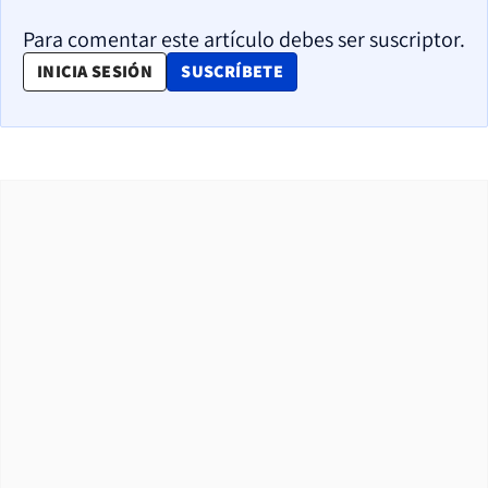
Para comentar este artículo debes ser suscriptor.
OPENS IN NEW WINDOW
INICIA SESIÓN
SUSCRÍBETE