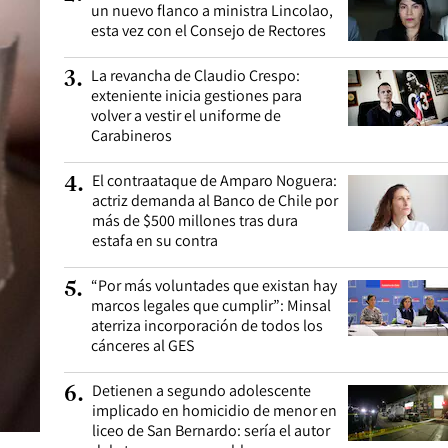
un nuevo flanco a ministra Lincolao,
esta vez con el Consejo de Rectores
La revancha de Claudio Crespo:
3
.
exteniente inicia gestiones para
volver a vestir el uniforme de
Carabineros
El contraataque de Amparo Noguera:
4
.
actriz demanda al Banco de Chile por
más de $500 millones tras dura
estafa en su contra
“Por más voluntades que existan hay
5
.
marcos legales que cumplir”: Minsal
aterriza incorporación de todos los
cánceres al GES
Detienen a segundo adolescente
6
.
implicado en homicidio de menor en
liceo de San Bernardo: sería el autor