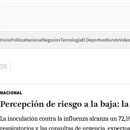
Inicio
Política
Nacional
Negocios
Tecnología
El Deportivo
Mundo
Vide
NACIONAL
Percepción de riesgo a la baja: 
La inoculación contra la influenza alcanza un 72,
respiratorios y las consultas de urgencia, expertos