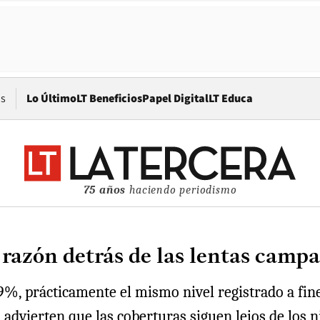
Opens in new window
os
Lo Último
LT Beneficios
Papel Digital
LT Educa
75 años
haciendo periodismo
la razón detrás de las lentas cam
59%, prácticamente el mismo nivel registrado a fi
 advierten que las coberturas siguen lejos de los n