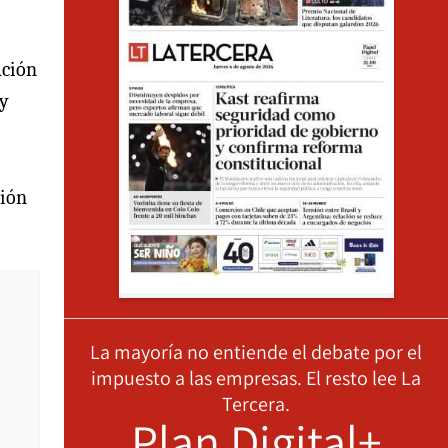
ución
 y
ción
La mayoría no entiende el debate por el
impuesto a las empresas. El resto lee La
Tercera.
Plan Digital+