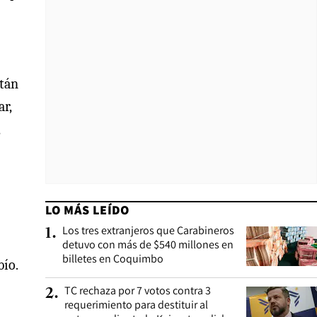
stán
r,
LO MÁS LEÍDO
Los tres extranjeros que Carabineros
1
.
detuvo con más de $540 millones en
billetes en Coquimbo
bío.
TC rechaza por 7 votos contra 3
2
.
requerimiento para destituir al