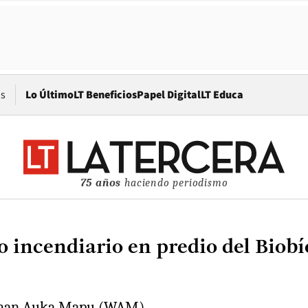
Opens in new window
os
Lo Último
LT Beneficios
Papel Digital
LT Educa
75 años
haciendo periodismo
ncendiario en predio del Biobío
eichan Auka Mapu (WAM).