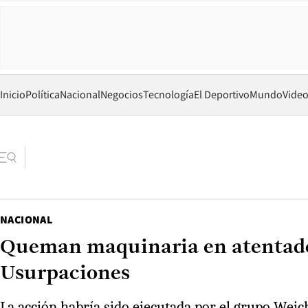
Inicio
Política
Nacional
Negocios
Tecnología
El Deportivo
Mundo
Vide
NACIONAL
Queman maquinaria en atentado i
Usurpaciones
La acción habría sido ejecutada por el grupo W