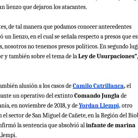
n lienzo que dejaron los atacantes.
ntes, de tal manera que podamos conocer antecedentes
ó un lienzo, en el cual se señala respecto a presos que e
s, nosotros no tenemos presos políticos. En segundo luga
or y también sobre el tema de la
Ley de Usurpaciones”
,
también alusión a los casos de
Camilo Catrillanca
,
el
rante un operativo del extinto
Comando Jungla
de
nía, en noviembre de 2018, y de
Yordan Llempi,
otro
el sector de San Miguel de Cañete, en la Región del Bio
firmó la sentencia que absolvió al
infante de marina
Llempi.