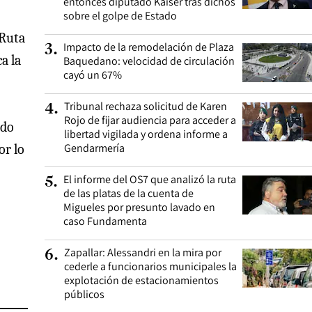
entonces diputado Kaiser tras dichos
sobre el golpe de Estado
 Ruta
Impacto de la remodelación de Plaza
3
.
a la
Baquedano: velocidad de circulación
cayó un 67%
Tribunal rechaza solicitud de Karen
4
.
Rojo de fijar audiencia para acceder a
ndo
libertad vigilada y ordena informe a
Gendarmería
or lo
El informe del OS7 que analizó la ruta
5
.
de las platas de la cuenta de
Migueles por presunto lavado en
caso Fundamenta
Zapallar: Alessandri en la mira por
6
.
cederle a funcionarios municipales la
explotación de estacionamientos
públicos