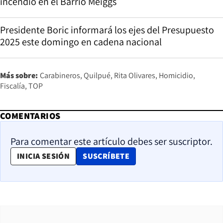
incendio en el Barrio Meiggs
Presidente Boric informará los ejes del Presupuesto
2025 este domingo en cadena nacional
Más sobre:
Carabineros
Quilpué
Rita Olivares
Homicidio
Fiscalía
TOP
COMENTARIOS
Para comentar este artículo debes ser suscriptor.
OPENS IN NEW WINDOW
INICIA SESIÓN
SUSCRÍBETE