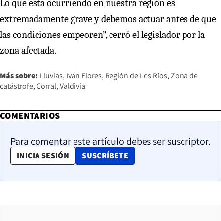
Lo que está ocurriendo en nuestra región es
extremadamente grave y debemos actuar antes de que
las condiciones empeoren”, cerró el legislador por la
zona afectada.
Más sobre:
Lluvias
Iván Flores
Región de Los Ríos
Zona de
catástrofe
Corral
Valdivia
COMENTARIOS
Para comentar este artículo debes ser suscriptor.
OPENS IN NEW WINDOW
INICIA SESIÓN
SUSCRÍBETE