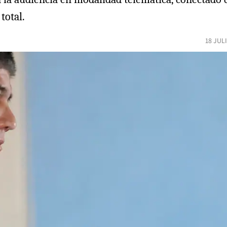
total.
18 JUL