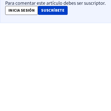
Para comentar este artículo debes ser suscriptor.
OPENS IN NEW WINDOW
INICIA SESIÓN
SUSCRÍBETE