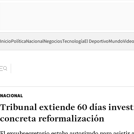
Inicio
Política
Nacional
Negocios
Tecnología
El Deportivo
Mundo
Vide
NACIONAL
Tribunal extiende 60 días inves
concreta reformalización
El exsubsecretario estaba autorizado para asistir