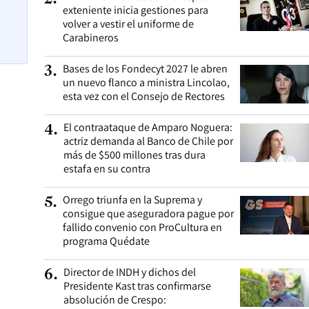
exteniente inicia gestiones para
volver a vestir el uniforme de
Carabineros
Bases de los Fondecyt 2027 le abren
3
.
un nuevo flanco a ministra Lincolao,
esta vez con el Consejo de Rectores
El contraataque de Amparo Noguera:
4
.
actriz demanda al Banco de Chile por
más de $500 millones tras dura
estafa en su contra
Orrego triunfa en la Suprema y
5
.
consigue que aseguradora pague por
fallido convenio con ProCultura en
programa Quédate
Director de INDH y dichos del
6
.
Presidente Kast tras confirmarse
absolución de Crespo: