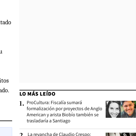
ntado
u
itos
ado.
LO MÁS LEÍDO
ProCultura: Fiscalía sumará
1
.
formalización por proyectos de Anglo
American y arista Biobío también se
trasladaría a Santiago
La revancha de Claudio Crespo:
2
.