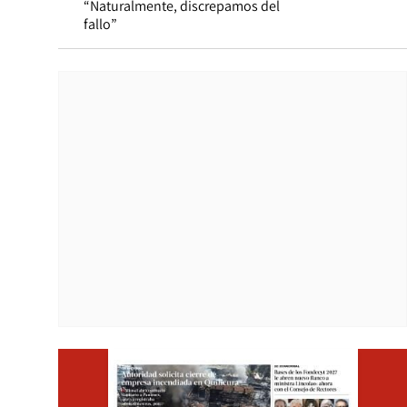
“Naturalmente, discrepamos del
fallo”
Opens i