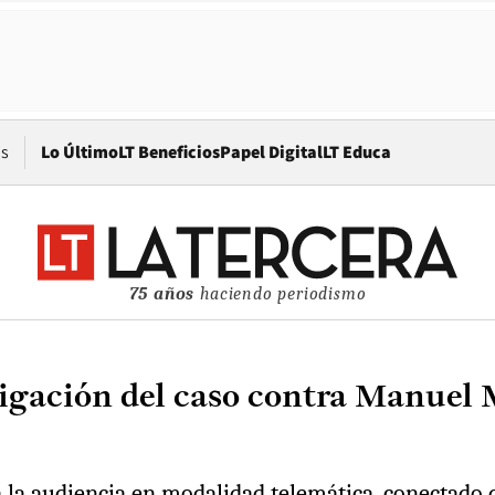
Opens in new window
os
Lo Último
LT Beneficios
Papel Digital
LT Educa
75 años
haciendo periodismo
tigación del caso contra Manuel 
 a la audiencia en modalidad telemática, conectado