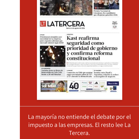
La mayoría no entiende el debate por el
impuesto a las empresas. El resto lee La
Tercera.