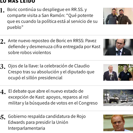
LO MÁS LEÍDO
Boric continúa su despliegue en RR.SS. y
1
.
comparte visita a San Ramón: “Qué potente
que es cuando la política está al servicio de su
pueblo”
Ante nuevo reposteo de Boric en RRSS: Pavez
2
.
defiende y desmenuza cifra entregada por Kast
sobre robos violentos
Ojos de la llave: la celebración de Claudio
3
.
Crespo tras su absolución y el diputado que
ocupó el sillón presidencial
El debate que abre el nuevo estado de
4
.
excepción de Kast: apoyos, reparos al rol
militar y la búsqueda de votos en el Congreso
Gobierno respalda candidatura de Rojo
5
.
Edwards para presidir la Unión
Interparlamentaria