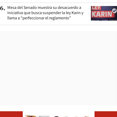
Mesa del Senado muestra su desacuerdo a
6
.
iniciativa que busca suspender la ley Karin y
llama a “perfeccionar el reglamento”
Opens in ne