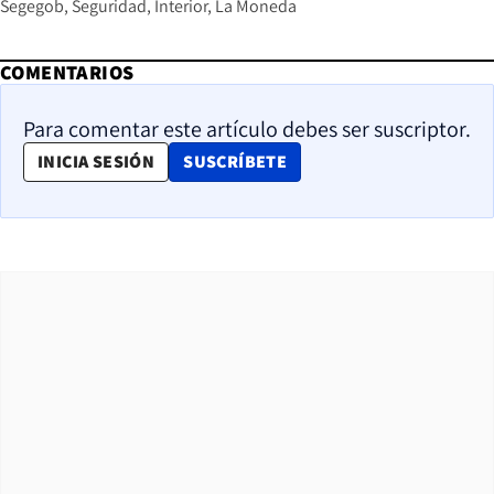
Segegob
Seguridad
Interior
La Moneda
COMENTARIOS
Para comentar este artículo debes ser suscriptor.
OPENS IN NEW WINDOW
INICIA SESIÓN
SUSCRÍBETE