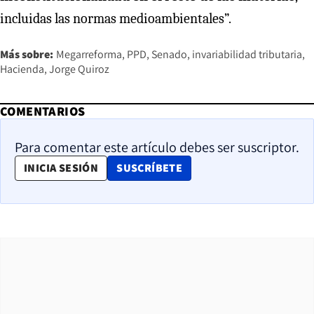
incluidas las normas medioambientales”.
Más sobre:
Megarreforma
PPD
Senado
invariabilidad tributaria
Hacienda
Jorge Quiroz
COMENTARIOS
Para comentar este artículo debes ser suscriptor.
OPENS IN NEW WINDOW
INICIA SESIÓN
SUSCRÍBETE