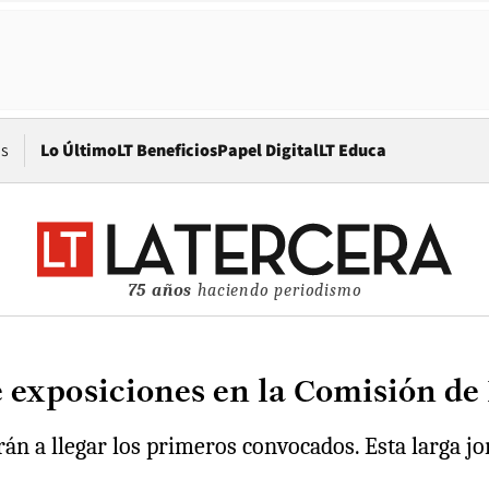
Opens in new window
os
Lo Último
LT Beneficios
Papel Digital
LT Educa
75 años
haciendo periodismo
 exposiciones en la Comisión de
án a llegar los primeros convocados. Esta larga jo