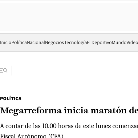
Inicio
Política
Nacional
Negocios
Tecnología
El Deportivo
Mundo
Vide
POLÍTICA
Megarreforma inicia maratón de
A contar de las 10.00 horas de este lunes comenzar
Fiscal Autónomo (CFA).