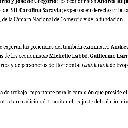
Corbo
y
José de Gregorio
; los economistas
Andrea Repe
a del SII,
Carolina Saravia
; expertos en derecho tributa
 de la Cámara Nacional de Comercio y de la fundación
 se esperan las ponencias del también exministro
André
ás de los economistas
Michelle Labbé, Guillermo Larr
tarios y de personeros de Horizontal (
think tank
de Evópo
a de trabajo importante para la comisión que preside el
tra tarea adicional: tramitar el reajuste del salario mí