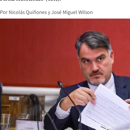
Por
Nicolás Quiñones
y
José Miguel Wilson