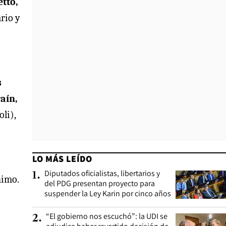
tto,
rio y
s
aín,
li),
LO MÁS LEÍDO
Diputados oficialistas, libertarios y
1
.
nimo.
del PDG presentan proyecto para
suspender la Ley Karin por cinco años
“El gobierno nos escuchó”: la UDI se
2
.