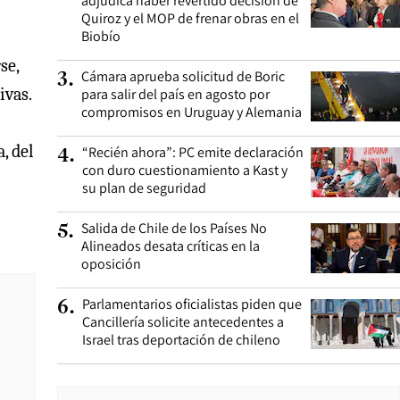
adjudica haber revertido decisión de
Quiroz y el MOP de frenar obras en el
Biobío
se,
Cámara aprueba solicitud de Boric
3
.
ivas.
para salir del país en agosto por
compromisos en Uruguay y Alemania
, del
“Recién ahora”: PC emite declaración
4
.
con duro cuestionamiento a Kast y
su plan de seguridad
Salida de Chile de los Países No
5
.
Alineados desata críticas en la
oposición
Parlamentarios oficialistas piden que
6
.
Cancillería solicite antecedentes a
Israel tras deportación de chileno