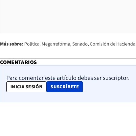
Más sobre:
Política
Megarreforma
Senado
Comisión de Hacienda
COMENTARIOS
Para comentar este artículo debes ser suscriptor.
OPENS IN NEW WINDOW
INICIA SESIÓN
SUSCRÍBETE