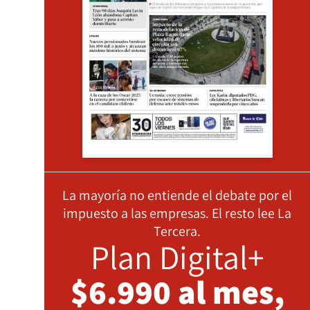
La mayoría no entiende el debate por el
impuesto a las empresas. El resto lee La
Tercera.
Plan Digital+
$6.990 al mes,