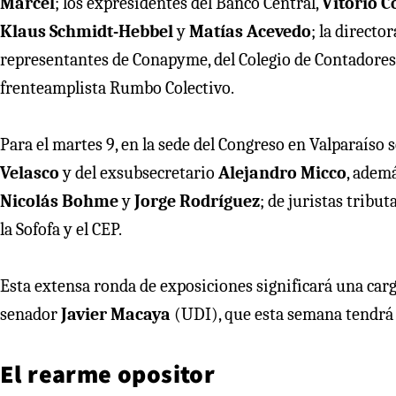
Marcel
;
los expresidentes del Banco Central,
Vitorio 
Klaus Schmidt-Hebbel
y
Matías Acevedo
; la director
representantes de Conapyme, del Colegio de Contadores,
frenteamplista Rumbo Colectivo.
Para el martes 9, en la sede del Congreso en Valparaíso
Velasco
y del exsubsecretario
Alejandro Micco
, adem
Nicolás Bohme
y
Jorge Rodríguez
; de juristas tribu
la Sofofa y el CEP.
Esta extensa ronda de exposiciones significará una carg
senador
Javier Macaya
(UDI), que esta semana tendrá o
El rearme opositor