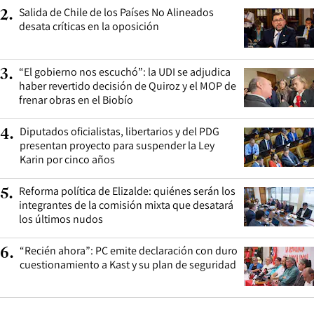
Salida de Chile de los Países No Alineados
2
.
desata críticas en la oposición
“El gobierno nos escuchó”: la UDI se adjudica
3
.
haber revertido decisión de Quiroz y el MOP de
frenar obras en el Biobío
Diputados oficialistas, libertarios y del PDG
4
.
presentan proyecto para suspender la Ley
Karin por cinco años
Reforma política de Elizalde: quiénes serán los
5
.
integrantes de la comisión mixta que desatará
los últimos nudos
“Recién ahora”: PC emite declaración con duro
6
.
cuestionamiento a Kast y su plan de seguridad