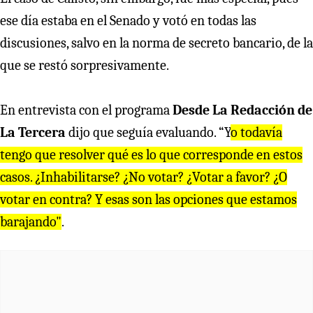
ese día estaba en el Senado y votó en todas las
discusiones, salvo en la norma de secreto bancario, de la
que se restó sorpresivamente.
En entrevista con el programa
Desde La Redacción de
La Tercera
dijo que seguía evaluando. “Y
o todavía
tengo que resolver qué es lo que corresponde en estos
casos. ¿Inhabilitarse? ¿No votar? ¿Votar a favor? ¿O
votar en contra? Y esas son las opciones que estamos
barajando"
.