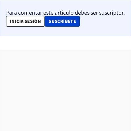
Para comentar este artículo debes ser suscriptor.
OPENS IN NEW WINDOW
INICIA SESIÓN
SUSCRÍBETE