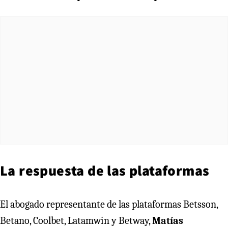
La respuesta de las plataformas
El abogado representante de las plataformas Betsson,
Betano, Coolbet, Latamwin y Betway,
Matías