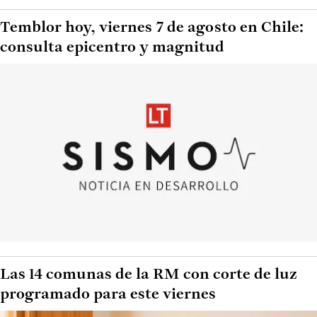
Temblor hoy, viernes 7 de agosto en Chile:
consulta epicentro y magnitud
Las 14 comunas de la RM con corte de luz
programado para este viernes