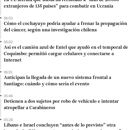
extranjeros de 135 países” para combatir en Ucrania
06:03
Cómo el cochayuyo podría ayudar a frenar la propagación
del cáncer, según una investigación chilena
06:02
Así es el camión azul de Entel que ayudó en el temporal de
Coquimbo: permitió cargar celulares y conectarse a
Internet
06:01
Anticipan la llegada de un nuevo sistema frontal a
Santiago: cuándo y cómo sería el evento
05:48
Detienen a dos sujetos por robo de vehículo e intentar
atropellar a Carabineros
05:28
Líbano e Israel concluyen “antes de lo previsto” otra