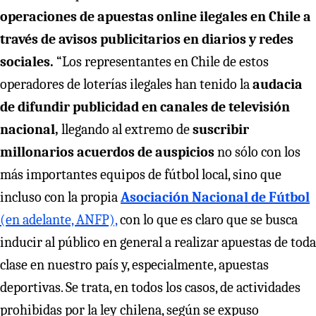
operaciones de apuestas online ilegales en Chile a
través de avisos publicitarios en diarios y redes
sociales.
“Los representantes en Chile de estos
operadores de loterías ilegales han tenido la
audacia
de difundir publicidad en canales de televisión
nacional,
llegando al extremo de
suscribir
millonarios acuerdos de auspicios
no sólo con los
más importantes equipos de fútbol local, sino que
incluso con la propia
Asociación Nacional de Fútbol
(en adelante, ANFP),
con lo que es claro que se busca
inducir al público en general a realizar apuestas de toda
clase en nuestro país y, especialmente, apuestas
deportivas. Se trata, en todos los casos, de actividades
prohibidas por la ley chilena, según se expuso