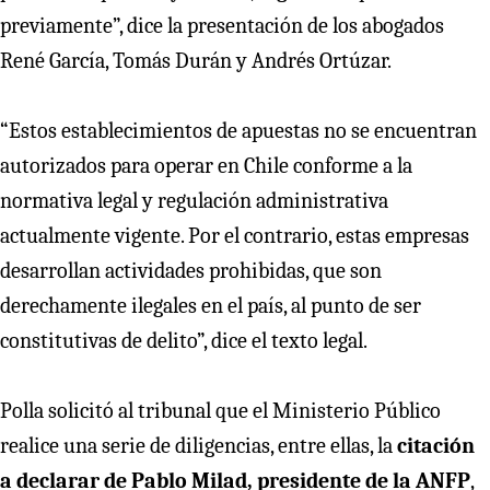
previamente”, dice la presentación de los abogados
René García, Tomás Durán y Andrés Ortúzar.
“Estos establecimientos de apuestas no se encuentran
autorizados para operar en Chile conforme a la
normativa legal y regulación administrativa
actualmente vigente. Por el contrario, estas empresas
desarrollan actividades prohibidas, que son
derechamente ilegales en el país, al punto de ser
constitutivas de delito”, dice el texto legal.
Polla solicitó al tribunal que el Ministerio Público
realice una serie de diligencias, entre ellas, la
citación
a declarar de Pablo Milad, presidente de la ANFP
,