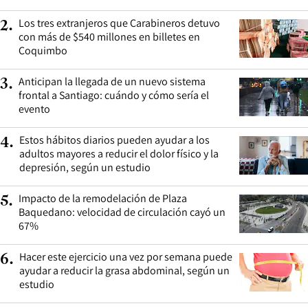
Los tres extranjeros que Carabineros detuvo
2
.
con más de $540 millones en billetes en
Coquimbo
Anticipan la llegada de un nuevo sistema
3
.
frontal a Santiago: cuándo y cómo sería el
evento
Estos hábitos diarios pueden ayudar a los
4
.
adultos mayores a reducir el dolor físico y la
depresión, según un estudio
Impacto de la remodelación de Plaza
5
.
Baquedano: velocidad de circulación cayó un
67%
Hacer este ejercicio una vez por semana puede
6
.
ayudar a reducir la grasa abdominal, según un
estudio