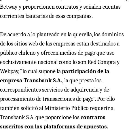
Betway y proporcionen contratos y señalen cuentas
corrientes bancarias de esas compañías.
De acuerdo a lo planteado en la querella, los dominios
de los sitios web de las empresas están destinados a
público chileno y ofrecen medios de pago que uso
exclusivamente nacional como lo son Red Compra y
Webpay, “lo cual supone la
participación de la
empresa Transbank S.A.
, la que presta los
correspondientes servicios de adquirencia y de
procesamiento de transacciones de pago”. Por ello
también solicitó al Ministerio Público requerir a
Transbank S.A. que poporcione los
contratos
suscritos con las plataformas de apuestas.