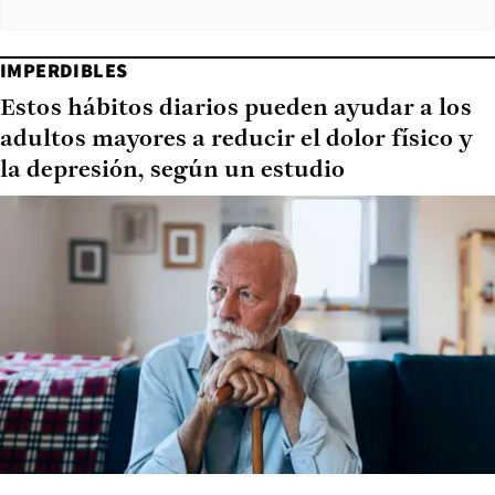
IMPERDIBLES
Estos hábitos diarios pueden ayudar a los
adultos mayores a reducir el dolor físico y
la depresión, según un estudio