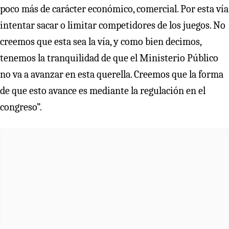
poco más de carácter económico, comercial. Por esta vía
intentar sacar o limitar competidores de los juegos. No
creemos que esta sea la vía, y como bien decimos,
tenemos la tranquilidad de que el Ministerio Público
no va a avanzar en esta querella. Creemos que la forma
de que esto avance es mediante la regulación en el
congreso”.