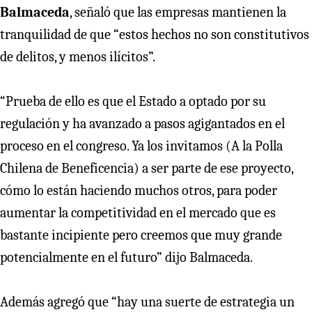
Balmaceda
, señaló que las empresas mantienen la
tranquilidad de que “estos hechos no son constitutivos
de delitos, y menos ilícitos”.
“Prueba de ello es que el Estado a optado por su
regulación y ha avanzado a pasos agigantados en el
proceso en el congreso. Ya los invitamos (A la Polla
Chilena de Beneficencia) a ser parte de ese proyecto,
cómo lo están haciendo muchos otros, para poder
aumentar la competitividad en el mercado que es
bastante incipiente pero creemos que muy grande
potencialmente en el futuro” dijo Balmaceda.
Además agregó que “hay una suerte de estrategia un