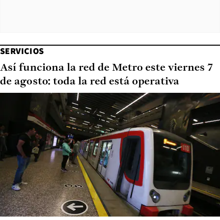
SERVICIOS
Así funciona la red de Metro este viernes 7
de agosto: toda la red está operativa