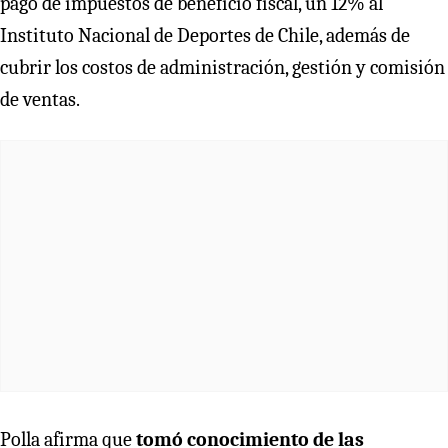
pago de impuestos de beneficio fiscal, un 12% al
Instituto Nacional de Deportes de Chile, además de
cubrir los costos de administración, gestión y comisión
de ventas.
Polla afirma que
tomó conocimiento de las