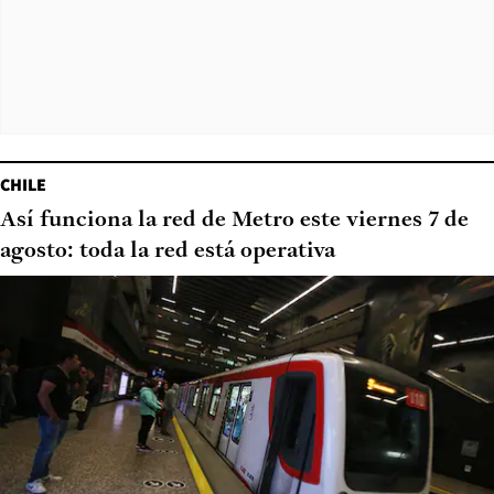
CHILE
Así funciona la red de Metro este viernes 7 de
agosto: toda la red está operativa