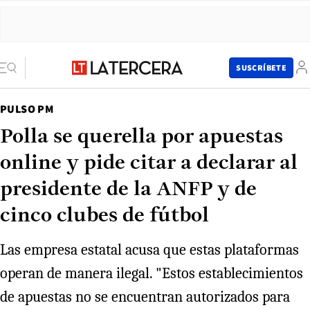
SUSCRÍBETE
PULSO PM
Polla se querella por apuestas
online y pide citar a declarar al
presidente de la ANFP y de
cinco clubes de fútbol
Las empresa estatal acusa que estas plataformas
operan de manera ilegal. "Estos establecimientos
de apuestas no se encuentran autorizados para