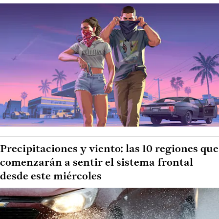
Precipitaciones y viento: las 10 regiones que
comenzarán a sentir el sistema frontal
desde este miércoles