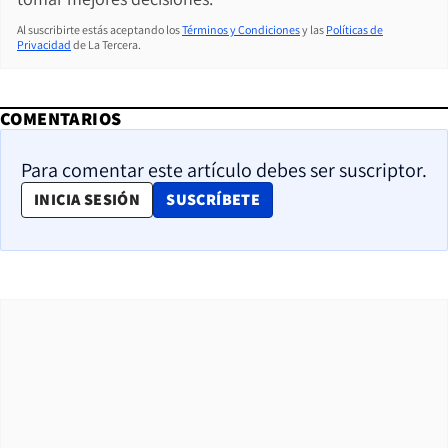
Al suscribirte estás aceptando los
Términos y Condiciones
y las
Políticas de
Privacidad
de La Tercera.
COMENTARIOS
Para comentar este artículo debes ser suscriptor.
OPENS IN NEW WINDOW
INICIA SESIÓN
SUSCRÍBETE