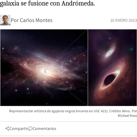
galaxia se fusione con Andrómeda.
Por
Carlos Montes
10 ENERO 2023
Representación artística de agujeros negros binarios en UGC 4211. Crédito: Alma
Michael Koss
Compartir
Comentarios