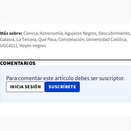
Más sobre:
Ciencia
Astronomía
Agujeros Negros
Descubrimiento
Galaxia
La Tercera
Qué Pasa
Constelación
Universidad Católica
UGC4211
Hoyos negros
COMENTARIOS
Para comentar este artículo debes ser suscriptor.
OPENS IN NEW WINDOW
INICIA SESIÓN
SUSCRÍBETE