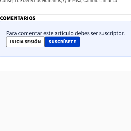
Consejo de Derechos Humanos
Qué Pasa
Cambio climático
COMENTARIOS
Para comentar este artículo debes ser suscriptor.
OPENS IN NEW WINDOW
INICIA SESIÓN
SUSCRÍBETE