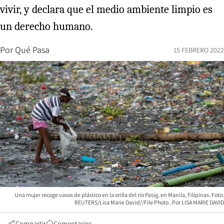
vivir, y declara que el medio ambiente limpio es
un derecho humano.
Por
Qué Pasa
15 FEBRERO 2022
Una mujer recoge vasos de plástico en la orilla del río Pasig, en Manila, Filipinas. Foto:
REUTERS/Lisa Marie David//File Photo
LISA MARIE DAVID
Compartir
Comentarios