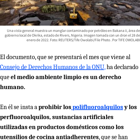
Una vista general muestra un manglar contaminado por petróleo en Bakana ii, área de
gobierno local de Okrika, estado de Rivers, Nigeria. Imagen tomada con un dron el 28 de
enero de 2022. Foto: REUTERS/Tife Owolabi/File Photo
TIFE OWOLABI
El documento, que se presentará el mes que viene al
Consejo de Derechos Humanos de la ONU,
ha declarado
que
el medio ambiente limpio es un derecho
humano.
En él se insta a
prohibir los
polifluoroalquilos
y los
perfluoroalquilos, sustancias artificiales
utilizadas en productos domésticos como los
utensilios de cocina antiadherentes
, que se han