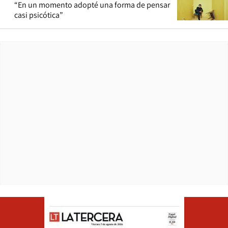
“En un momento adopté una forma de pensar
casi psicótica”
Opens in ne