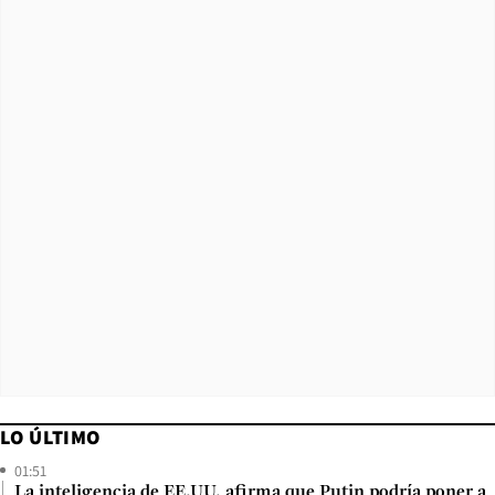
LO ÚLTIMO
01:51
La inteligencia de EE.UU. afirma que Putin podría poner a