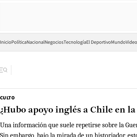
Inicio
Política
Nacional
Negocios
Tecnología
El Deportivo
Mundo
Vide
CULTO
¿Hubo apoyo inglés a Chile en la
Una información que suele repetirse sobre la Guerr
Sin embargo, bajo la mirada de un historiador, es