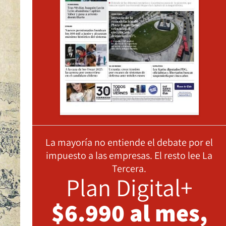
La mayoría no entiende el debate por el
impuesto a las empresas. El resto lee La
Tercera.
Plan Digital+
$6.990 al mes,