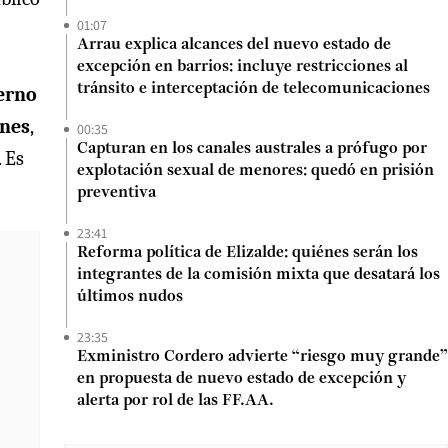
01:07
Arrau explica alcances del nuevo estado de
excepción en barrios: incluye restricciones al
tránsito e interceptación de telecomunicaciones
erno
ones
,
00:35
Capturan en los canales australes a prófugo por
. Es
explotación sexual de menores: quedó en prisión
preventiva
23:41
Reforma política de Elizalde: quiénes serán los
integrantes de la comisión mixta que desatará los
últimos nudos
23:35
Exministro Cordero advierte “riesgo muy grande”
en propuesta de nuevo estado de excepción y
alerta por rol de las FF.AA.