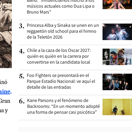
Band: “Influenciamos mucho a los
músicos actuales como Dua Lipa o
Bruno Mars”
Princesa Alba y Sinaka se unen en un
3
.
reggaetón old school para el himno
de la Teletón 2026
Chile a la caza de los Oscar 2027:
4
.
quién es quién en la carrera por
convertirse en la candidata local
Foo Fighters se presentará en el
5
.
Parque Estadio Nacional: ve aquí el
inó
detalle de las entradas
aine,
Kane Parsons y el fenómeno de
 Gran
6
.
Backrooms: “En un momento adopté
ma y
una forma de pensar casi psicótica”