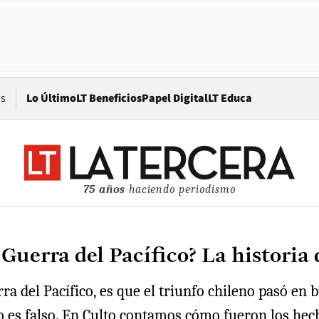
Opens in new window
os
Lo Último
LT Beneficios
Papel Digital
LT Educa
75 años
haciendo periodismo
 Guerra del Pacífico? La historia
a del Pacífico, es que el triunfo chileno pasó en 
to es falso. En Culto contamos cómo fueron los hec