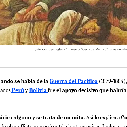
¿Hubo apoyo inglés a Chile en la Guerra del Pacífico? La historia d
uando se habla de la
Guerra del Pacífico
(1879-1884),
iados
Perú
y
Bolivia
fue
el apoyo decisivo que habría
órico alguno y se trata de un mito.
Así lo explica a
Cu
do el conflicto que enfrentó a los tres países. Incluso, p