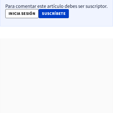
Para comentar este artículo debes ser suscriptor.
OPENS IN NEW WINDOW
INICIA SESIÓN
SUSCRÍBETE