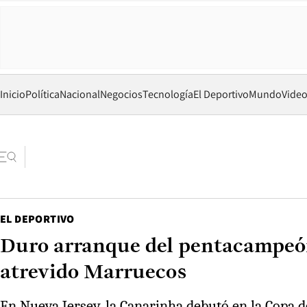
Inicio
Política
Nacional
Negocios
Tecnología
El Deportivo
Mundo
Vide
EL DEPORTIVO
Duro arranque del pentacampeón:
atrevido Marruecos
En Nueva Jersey, la Canarinha debutó en la Copa d