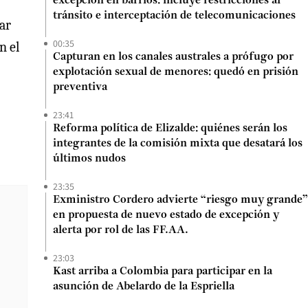
excepción en barrios: incluye restricciones al
tránsito e interceptación de telecomunicaciones
ear
00:35
n el
Capturan en los canales australes a prófugo por
explotación sexual de menores: quedó en prisión
preventiva
23:41
Reforma política de Elizalde: quiénes serán los
integrantes de la comisión mixta que desatará los
últimos nudos
23:35
Exministro Cordero advierte “riesgo muy grande”
en propuesta de nuevo estado de excepción y
alerta por rol de las FF.AA.
23:03
Kast arriba a Colombia para participar en la
asunción de Abelardo de la Espriella