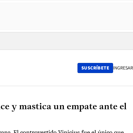
SUSCRÍBETE
INGRESAR
nce y mastica un empate ante el
ana. El controvertido Vinicius fue el único que