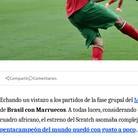
Compartir
Comentarios
Echando un vistazo a los partidos de la fase grupal del
M
de
Brasil con Marruecos
. A todas luces, considerand
cuadro africano, el estreno del Scratch asomaba comple
pentacampeón del mundo quedó con gusto a poco,