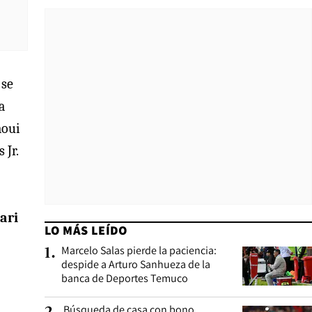
 se
a
aoui
 Jr.
bari
LO MÁS LEÍDO
Marcelo Salas pierde la paciencia:
1
.
despide a Arturo Sanhueza de la
banca de Deportes Temuco
Búsqueda de casa con bono