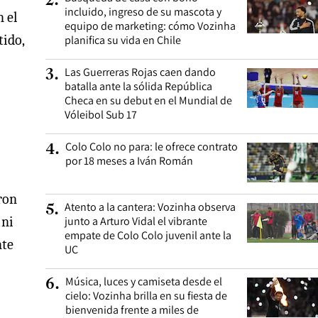
2
.
incluido, ingreso de su mascota y
 el
equipo de marketing: cómo Vozinha
tido,
planifica su vida en Chile
Las Guerreras Rojas caen dando
3
.
batalla ante la sólida República
Checa en su debut en el Mundial de
Vóleibol Sub 17
Colo Colo no para: le ofrece contrato
4
.
por 18 meses a Iván Román
ron
Atento a la cantera: Vozinha observa
5
.
 ni
junto a Arturo Vidal el vibrante
empate de Colo Colo juvenil ante la
nte
UC
Música, luces y camiseta desde el
6
.
cielo: Vozinha brilla en su fiesta de
bienvenida frente a miles de