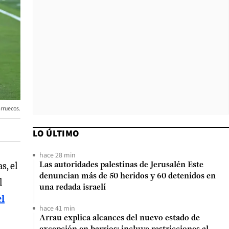
rruecos.
LO ÚLTIMO
hace 28 min
s, el
Las autoridades palestinas de Jerusalén Este
denuncian más de 50 heridos y 60 detenidos en
l
una redada israelí
el
hace 41 min
Arrau explica alcances del nuevo estado de