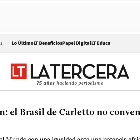
Opens in new window
os
Lo Último
LT Beneficios
Papel Digital
LT Educa
75 años
haciendo periodismo
 el Brasil de Carletto no conve
el Mundo con una igualdad ante una potencia afric