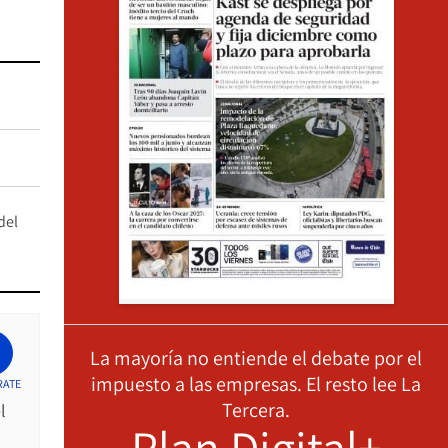
del
La mayoría no entiende el debate por el
impuesto a las empresas. El resto lee La
RATE
Tercera.
l
Plan Digital+