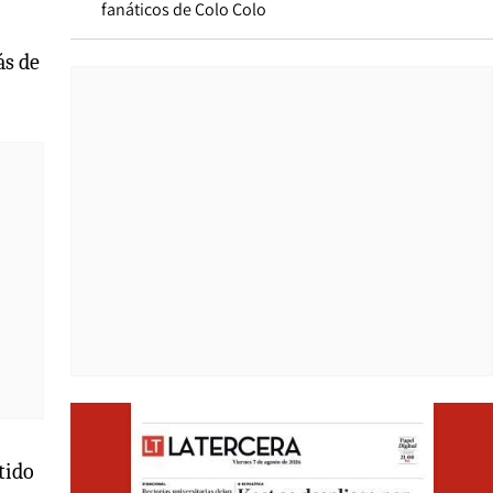
fanáticos de Colo Colo
ás de
Opens i
tido