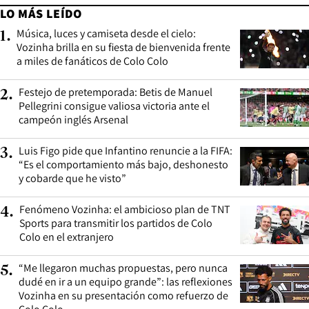
LO MÁS LEÍDO
Música, luces y camiseta desde el cielo:
1
.
Vozinha brilla en su fiesta de bienvenida frente
a miles de fanáticos de Colo Colo
Festejo de pretemporada: Betis de Manuel
2
.
Pellegrini consigue valiosa victoria ante el
campeón inglés Arsenal
Luis Figo pide que Infantino renuncie a la FIFA:
3
.
“Es el comportamiento más bajo, deshonesto
y cobarde que he visto”
Fenómeno Vozinha: el ambicioso plan de TNT
4
.
Sports para transmitir los partidos de Colo
Colo en el extranjero
“Me llegaron muchas propuestas, pero nunca
5
.
dudé en ir a un equipo grande”: las reflexiones
Vozinha en su presentación como refuerzo de