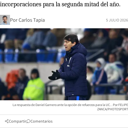
incorporaciones para la segunda mitad del año.
Por
Carlos Tapia
5 JULIO 2026
La respuesta de Daniel Garnero ante la opción de refuerzos para la UC.
FELIPE
ZANCA/PHOTOSPORT
Compartir
Comentarios