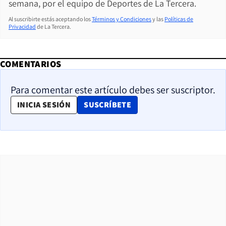
semana, por el equipo de Deportes de La Tercera.
Al suscribirte estás aceptando los
Términos y Condiciones
y las
Políticas de
Privacidad
de La Tercera.
COMENTARIOS
Para comentar este artículo debes ser suscriptor.
OPENS IN NEW WINDOW
INICIA SESIÓN
SUSCRÍBETE