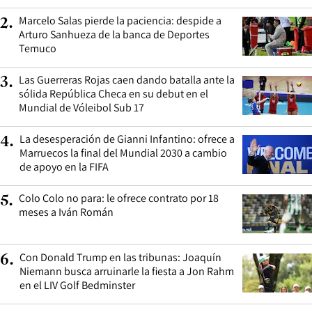
Marcelo Salas pierde la paciencia: despide a
2
.
Arturo Sanhueza de la banca de Deportes
Temuco
Las Guerreras Rojas caen dando batalla ante la
3
.
sólida República Checa en su debut en el
Mundial de Vóleibol Sub 17
La desesperación de Gianni Infantino: ofrece a
4
.
Marruecos la final del Mundial 2030 a cambio
de apoyo en la FIFA
Colo Colo no para: le ofrece contrato por 18
5
.
meses a Iván Román
Con Donald Trump en las tribunas: Joaquín
6
.
Niemann busca arruinarle la fiesta a Jon Rahm
en el LIV Golf Bedminster