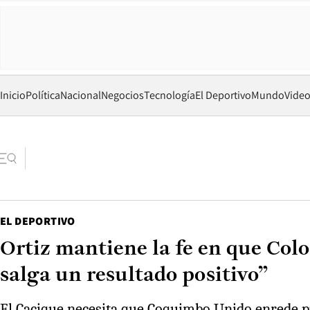
Inicio
Política
Nacional
Negocios
Tecnología
El Deportivo
Mundo
Vide
EL DEPORTIVO
Ortiz mantiene la fe en que Col
salga un resultado positivo”
El Cacique necesita que Coquimbo Unido enrede p