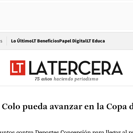
Opens in new window
os
Lo Último
LT Beneficios
Papel Digital
LT Educa
75 años
haciendo periodismo
o Colo pueda avanzar en la Copa 
untos contra Deportes Concepción para llegar al 