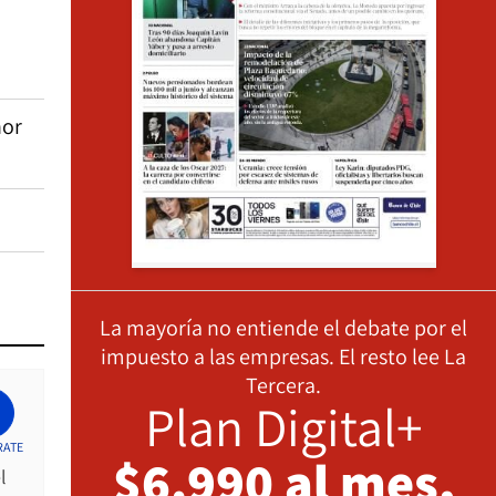
nor
La mayoría no entiende el debate por el
impuesto a las empresas. El resto lee La
Tercera.
Plan Digital+
RATE
$6.990 al mes,
l