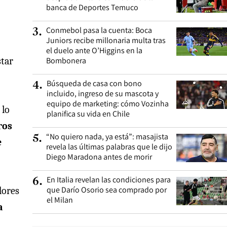
banca de Deportes Temuco
Conmebol pasa la cuenta: Boca
3
.
Juniors recibe millonaria multa tras
el duelo ante O’Higgins en la
star
Bombonera
Búsqueda de casa con bono
4
.
incluido, ingreso de su mascota y
equipo de marketing: cómo Vozinha
 lo
planifica su vida en Chile
ros
“No quiero nada, ya está”: masajista
5
.
e
revela las últimas palabras que le dijo
Diego Maradona antes de morir
En Italia revelan las condiciones para
6
.
que Darío Osorio sea comprado por
dores
el Milan
a