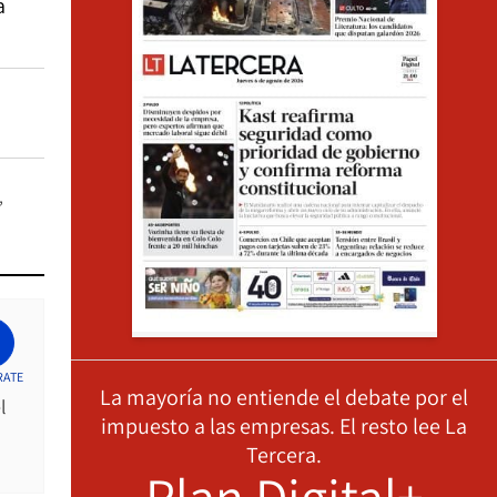
a
RATE
La mayoría no entiende el debate por el
l
impuesto a las empresas. El resto lee La
Tercera.
Plan Digital+