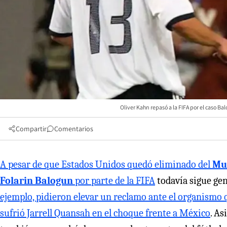
Oliver Kahn repasó a la FIFA por el caso Bal
Compartir
Comentarios
A pesar de que Estados Unidos quedó eliminado del
Mu
Folarin Balogun
por parte de la FIFA
todavía sigue ge
ejemplo, pidieron elevar un reclamo ante el organismo q
sufrió Jarrell Quansah en el choque frente a México
. As