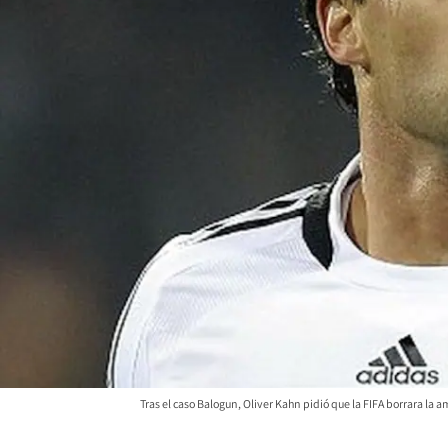
Tras el caso Balogun, Oliver Kahn pidió que la FIFA borrara la am