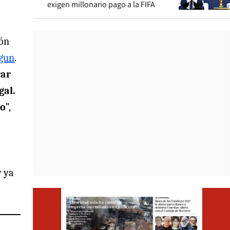
exigen millonario pago a la FIFA
ión
ogun
.
rar
gal.
do
”,
y ya
Opens i