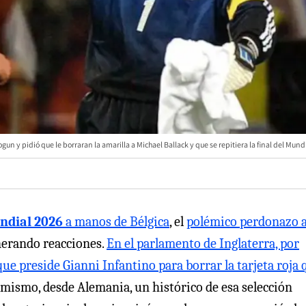
ogun y pidió que le borraran la amarilla a Michael Ballack y que se repitiera la final del Mund
ndial 2026
a manos de Bélgica
, el
polémico perdonazo 
nerando reacciones.
En el parlamento de Inglaterra, por
ue preside Gianni Infantino para borrar la tarjeta roja 
imismo, desde Alemania, un histórico de esa selección