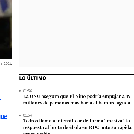
ial 2002.
LO ÚLTIMO
01:56
a
La ONU asegura que El Niño podría empujar a 49
millones de personas más hacia el hambre aguda
01:54
que
Tedros llama a intensificar de forma “masiva” la
respuesta al brote de ébola en RDC ante su rápida