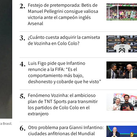
Festejo de pretemporada: Betis de
2
.
Manuel Pellegrini consigue valiosa
victoria ante el campeón inglés
Arsenal
¿Cuánto cuesta adquirir la camiseta
3
.
de Vozinha en Colo Colo?
Luis Figo pide que Infantino
4
.
renuncie a la FIFA: “Es el
comportamiento más bajo,
deshonesto y cobarde que he visto”
Fenómeno Vozinha: el ambicioso
5
.
plan de TNT Sports para transmitir
los partidos de Colo Colo en el
extranjero
a Brasil.
Otro problema para Gianni Infantino:
6
.
ciudades anfitrionas del Mundial