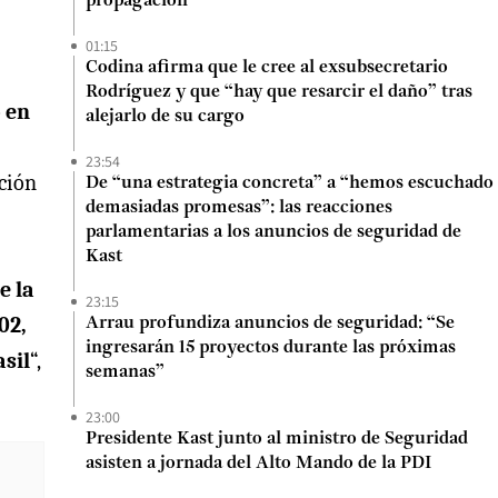
propagación
01:15
Codina afirma que le cree al exsubsecretario
Rodríguez y que “hay que resarcir el daño” tras
o en
alejarlo de su cargo
23:54
ción
De “una estrategia concreta” a “hemos escuchado
demasiadas promesas”: las reacciones
parlamentarias a los anuncios de seguridad de
Kast
e la
23:15
02,
Arrau profundiza anuncios de seguridad: “Se
ingresarán 15 proyectos durante las próximas
asil
“,
semanas”
23:00
Presidente Kast junto al ministro de Seguridad
asisten a jornada del Alto Mando de la PDI