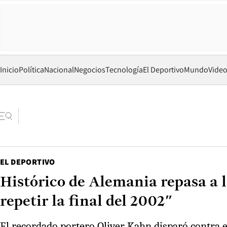
Inicio
Política
Nacional
Negocios
Tecnología
El Deportivo
Mundo
Vide
EL DEPORTIVO
Histórico de Alemania repasa a 
repetir la final del 2002″
El recordado portero Oliver Kahn disparó contra e