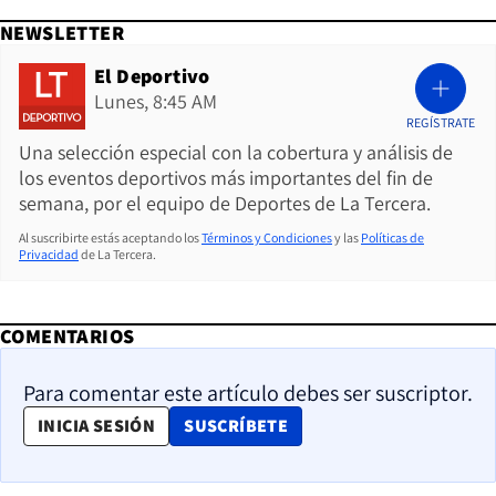
NEWSLETTER
El Deportivo
Lunes, 8:45 AM
REGÍSTRATE
Una selección especial con la cobertura y análisis de
los eventos deportivos más importantes del fin de
semana, por el equipo de Deportes de La Tercera.
Al suscribirte estás aceptando los
Términos y Condiciones
y las
Políticas de
Privacidad
de La Tercera.
COMENTARIOS
Para comentar este artículo debes ser suscriptor.
OPENS IN NEW WINDOW
INICIA SESIÓN
SUSCRÍBETE