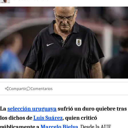
Compartir
Comentarios
La
selección uruguaya
sufrió un duro quiebre tras
los dichos de
Luis Suárez
, quien criticó
públicamente a
Marcelo Bielsa
. Desde la AUF