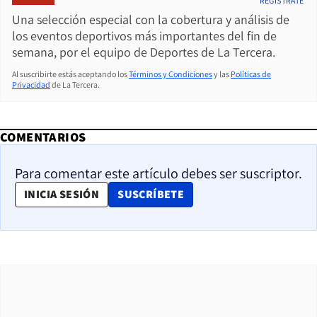
REGÍSTRATE
Una selección especial con la cobertura y análisis de
los eventos deportivos más importantes del fin de
semana, por el equipo de Deportes de La Tercera.
Al suscribirte estás aceptando los
Términos y Condiciones
y las
Políticas de
Privacidad
de La Tercera.
COMENTARIOS
Para comentar este artículo debes ser suscriptor.
OPENS IN NEW WINDOW
INICIA SESIÓN
SUSCRÍBETE