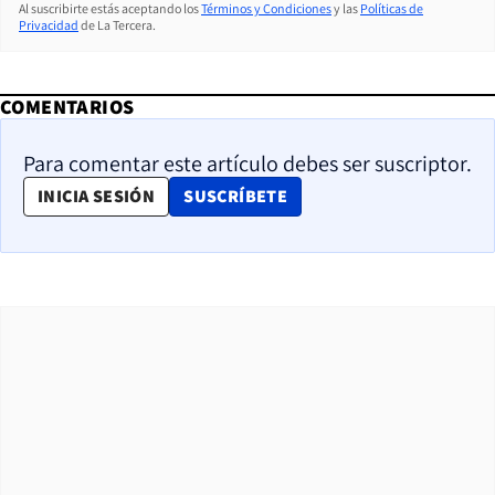
Al suscribirte estás aceptando los
Términos y Condiciones
y las
Políticas de
Privacidad
de La Tercera.
COMENTARIOS
Para comentar este artículo debes ser suscriptor.
OPENS IN NEW WINDOW
INICIA SESIÓN
SUSCRÍBETE