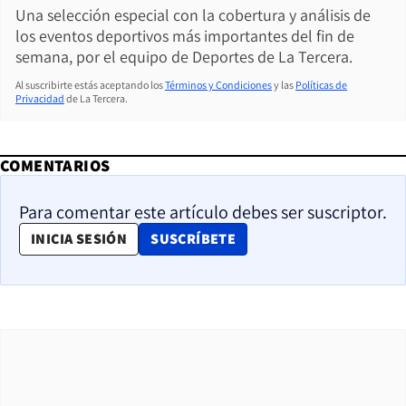
Una selección especial con la cobertura y análisis de
los eventos deportivos más importantes del fin de
semana, por el equipo de Deportes de La Tercera.
Al suscribirte estás aceptando los
Términos y Condiciones
y las
Políticas de
Privacidad
de La Tercera.
COMENTARIOS
Para comentar este artículo debes ser suscriptor.
OPENS IN NEW WINDOW
INICIA SESIÓN
SUSCRÍBETE