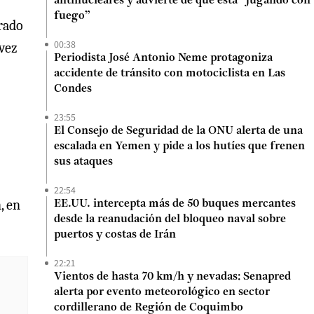
antinucleares y advierte de que está “jugando con
fuego”
rado
00:38
 vez
Periodista José Antonio Neme protagoniza
accidente de tránsito con motociclista en Las
Condes
23:55
El Consejo de Seguridad de la ONU alerta de una
escalada en Yemen y pide a los hutíes que frenen
sus ataques
22:54
, en
EE.UU. intercepta más de 50 buques mercantes
desde la reanudación del bloqueo naval sobre
puertos y costas de Irán
22:21
Vientos de hasta 70 km/h y nevadas: Senapred
alerta por evento meteorológico en sector
cordillerano de Región de Coquimbo