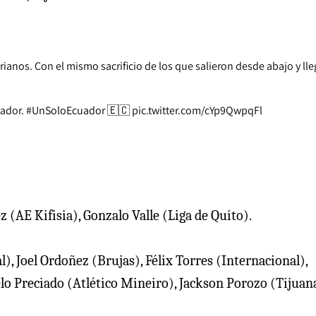
anos. Con el mismo sacrificio de los que salieron desde abajo y ll
uador.
#UnSoloEcuador
🇪🇨
pic.twitter.com/cYp9QwpqFl
(AE Kifisia), Gonzalo Valle (Liga de Quito).
), Joel Ordoñez (Brujas), Félix Torres (Internacional),
o Preciado (Atlético Mineiro), Jackson Porozo (Tijuan