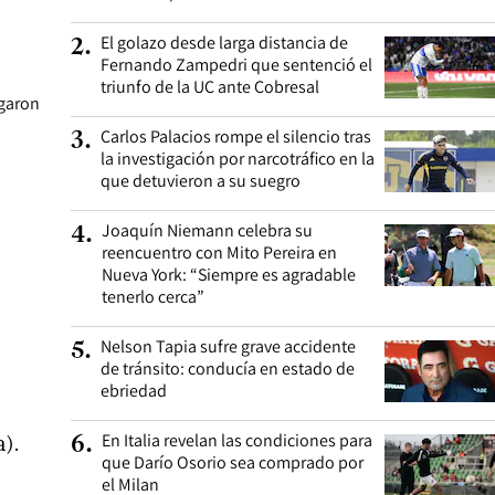
El golazo desde larga distancia de
2
.
Fernando Zampedri que sentenció el
triunfo de la UC ante Cobresal
egaron
Carlos Palacios rompe el silencio tras
3
.
la investigación por narcotráfico en la
que detuvieron a su suegro
Joaquín Niemann celebra su
4
.
reencuentro con Mito Pereira en
Nueva York: “Siempre es agradable
tenerlo cerca”
Nelson Tapia sufre grave accidente
5
.
de tránsito: conducía en estado de
ebriedad
En Italia revelan las condiciones para
a).
6
.
que Darío Osorio sea comprado por
el Milan