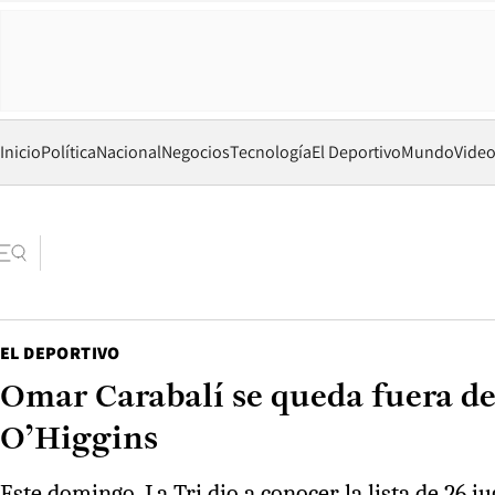
Inicio
Política
Nacional
Negocios
Tecnología
El Deportivo
Mundo
Vide
EL DEPORTIVO
Omar Carabalí se queda fuera de
O’Higgins
Este domingo, La Tri dio a conocer la lista de 26 