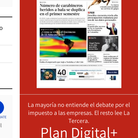
eo
La mayoría no entiende el debate por el
impuesto a las empresas. El resto lee La
RATE
Tercera.
l
Plan Digital+