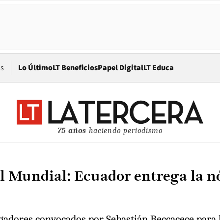
Opens in new window
os
Lo Último
LT Beneficios
Papel Digital
LT Educa
75 años
haciendo periodismo
l Mundial: Ecuador entrega la nó
jugadores convocados por Sebastián Beccacece para 