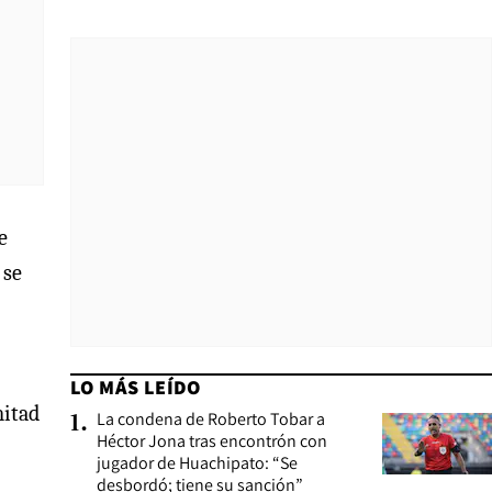
e
 se
LO MÁS LEÍDO
mitad
La condena de Roberto Tobar a
1
.
Héctor Jona tras encontrón con
jugador de Huachipato: “Se
desbordó; tiene su sanción”