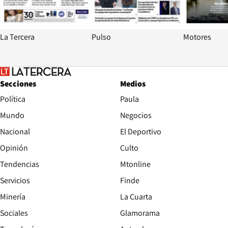
La Tercera
Pulso
Motores
Secciones
Medios
Política
Paula
Mundo
Negocios
Nacional
El Deportivo
Opinión
Culto
Tendencias
Mtonline
Servicios
Finde
Opens in new window
Minería
La Cuarta
Opens in new wind
Sociales
Glamorama