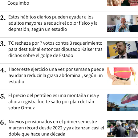
Coquimbo
Estos hábitos diarios pueden ayudar a los
2
.
adultos mayores a reducir el dolor físico y la
depresión, según un estudio
TC rechaza por 7 votos contra 3 requerimiento
3
.
para destituir al entonces diputado Kaiser tras
dichos sobre el golpe de Estado
Hacer este ejercicio una vez por semana puede
4
.
ayudar a reducir la grasa abdominal, según un
estudio
El precio del petróleo es una montaña rusa y
5
.
ahora registra fuerte salto por plan de Irán
sobre Ormuz
Nuevos pensionados en el primer semestre
6
.
marcan récord desde 2022 y ya alcanzan casi el
doble que hace una década