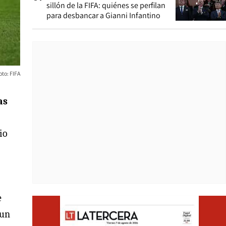
sillón de la FIFA: quiénes se perfilan
para desbancar a Gianni Infantino
to: FIFA
as
io
e
Opens i
 un