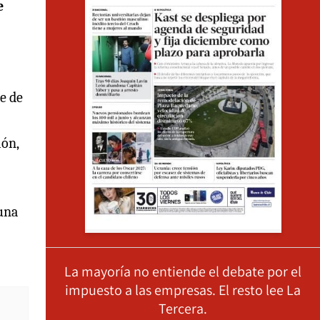
e
e de
ión,
 una
La mayoría no entiende el debate por el
impuesto a las empresas. El resto lee La
Tercera.