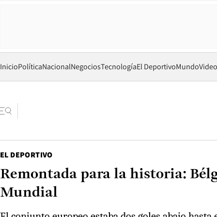
Inicio
Política
Nacional
Negocios
Tecnología
El Deportivo
Mundo
Vide
EL DEPORTIVO
Remontada para la historia: Bélg
Mundial
El conjunto europeo estaba dos goles abajo hasta