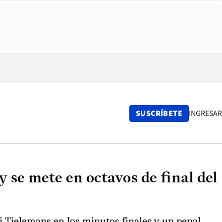
SUSCRÍBETE
INGRESAR
 se mete en octavos de final del
i Tielemans en los minutos finales y un penal