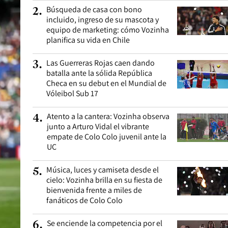
Búsqueda de casa con bono
2
.
incluido, ingreso de su mascota y
equipo de marketing: cómo Vozinha
planifica su vida en Chile
Las Guerreras Rojas caen dando
3
.
batalla ante la sólida República
Checa en su debut en el Mundial de
Vóleibol Sub 17
Atento a la cantera: Vozinha observa
4
.
junto a Arturo Vidal el vibrante
empate de Colo Colo juvenil ante la
UC
Música, luces y camiseta desde el
5
.
cielo: Vozinha brilla en su fiesta de
bienvenida frente a miles de
fanáticos de Colo Colo
Se enciende la competencia por el
6
.