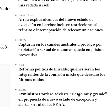
denuncian más de 50 heridos y 60 detenidos en
una redada israelí
és de
hace 52 min
Arrau explica alcances del nuevo estado de
excepción en barrios: incluye restricciones al
tránsito e interceptación de telecomunicaciones
00:35
Capturan en los canales australes a prófugo por
eceó
explotación sexual de menores: quedó en prisión
preventiva
23:41
Reforma política de Elizalde: quiénes serán los
integrantes de la comisión mixta que desatará los
últimos nudos
23:35
Exministro Cordero advierte “riesgo muy grande”
en propuesta de nuevo estado de excepción y
alerta por rol de las FF.AA.