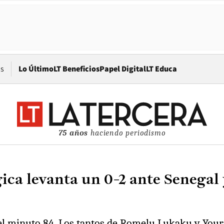
Opens in new window
os
Lo Último
LT Beneficios
Papel Digital
LT Educa
75 años
haciendo periodismo
ica levanta un 0-2 ante Senegal y
 el minuto 84. Los tantos de Romelu Lukaku y Your