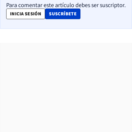
Para comentar este artículo debes ser suscriptor.
OPENS IN NEW WINDOW
INICIA SESIÓN
SUSCRÍBETE