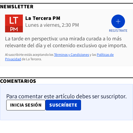
NEWSLETTER
La Tercera PM
Lunes a viernes, 2:30 PM
REGÍSTRATE
La tarde en perspectiva: una mirada curada a lo más
relevante del día y el contenido exclusivo que importa.
Al suscribirte estás aceptando los
Términos y Condiciones
y las
Políticas de
Privacidad
de La Tercera.
COMENTARIOS
Para comentar este artículo debes ser suscriptor.
OPENS IN NEW WINDOW
INICIA SESIÓN
SUSCRÍBETE