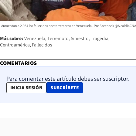
Aumentan a 2.954 los fallecidos por terremotos en Venezuela
Facebook @AlcaldiaCNA
Más sobre:
Venezuela
Terremoto
Siniestro
Tragedia
Centroamérica
Fallecidos
COMENTARIOS
Para comentar este artículo debes ser suscriptor.
OPENS IN NEW WINDOW
INICIA SESIÓN
SUSCRÍBETE