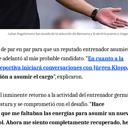
Julian Nagelsmann fue cesado de la selección de Alemania y le abrió la puerta a Jürg
 de par en par para que un reputado entrenador asumier
 adelantó al más probable candidato. “
En cuanto a la
eportiva iniciará conversaciones con Jürgen Klopp
ción a asumir el cargo
”, explicaron.
l inminente retorno a la actividad del entrenador germ
ostura y se comprometió con el desafío. “
Hace
e que me faltaban las energías para asumir un nue
ool. Ahora me siento completamente recuperado, h