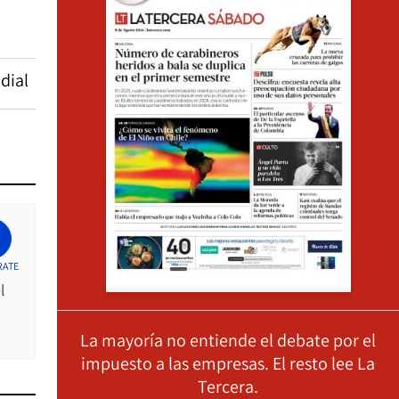
dial
RATE
l
La mayoría no entiende el debate por el
impuesto a las empresas. El resto lee La
Tercera.