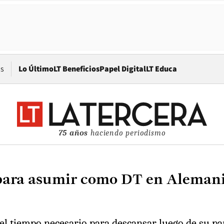
Opens in new window
os
Lo Último
LT Beneficios
Papel Digital
LT Educa
75 años
haciendo periodismo
para asumir como DT en Alemania 
 tiempo necesario para descansar luego de su part