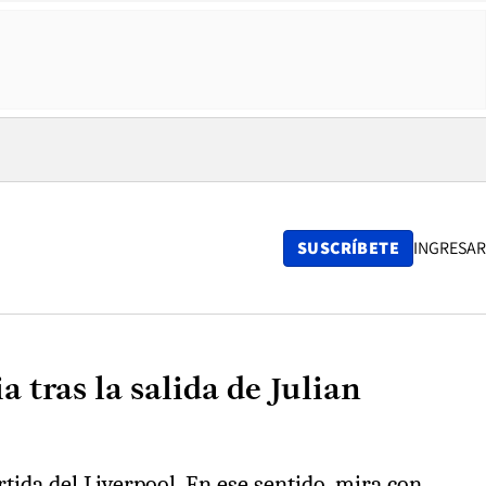
SUSCRÍBETE
INGRESAR
tras la salida de Julian
ida del Liverpool. En ese sentido, mira con