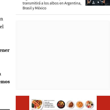
transmitirá a los albos en Argentina,
Brasil y México
un
el
tener
a
nemos
Opens i