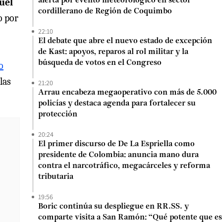
uel
alerta por evento meteorológico en sector
cordillerano de Región de Coquimbo
o por
22:10
El debate que abre el nuevo estado de excepción
de Kast: apoyos, reparos al rol militar y la
búsqueda de votos en el Congreso
o
las
21:20
Arrau encabeza megaoperativo con más de 5.000
policías y destaca agenda para fortalecer su
protección
20:24
El primer discurso de De La Espriella como
presidente de Colombia: anuncia mano dura
contra el narcotráfico, megacárceles y reforma
tributaria
19:56
Boric continúa su despliegue en RR.SS. y
comparte visita a San Ramón: “Qué potente que es