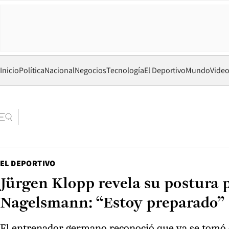
Inicio
Política
Nacional
Negocios
Tecnología
El Deportivo
Mundo
Vide
EL DEPORTIVO
Jürgen Klopp revela su postura 
Nagelsmann: “Estoy preparado”
El entrenador germano reconoció que ya se tomó el