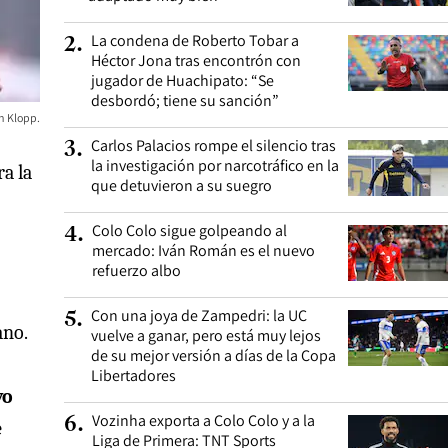
La condena de Roberto Tobar a
2
.
Héctor Jona tras encontrón con
jugador de Huachipato: “Se
desbordó; tiene su sanción”
en Klopp.
Carlos Palacios rompe el silencio tras
3
.
la investigación por narcotráfico en la
a la
que detuvieron a su suegro
Colo Colo sigue golpeando al
4
.
,
mercado: Iván Román es el nuevo
refuerzo albo
Con una joya de Zampedri: la UC
5
.
ano.
vuelve a ganar, pero está muy lejos
de su mejor versión a días de la Copa
Libertadores
vo
Vozinha exporta a Colo Colo y a la
6
.
e
Liga de Primera: TNT Sports