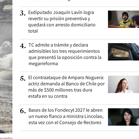
Exdiputado Joaquín Lavín logra
3
.
revertir su prisión preventiva y
quedará con arresto domiciliario
total
TC admite a trámite y declara
4
.
admisibles los tres requerimientos
que presentó la oposición contra la
megarreforma
El contraataque de Amparo Noguera:
5
.
actriz demanda al Banco de Chile por
más de $500 millones tras dura
estafa en su contra
Bases de los Fondecyt 2027 le abren
6
.
un nuevo flanco a ministra Lincolao,
esta vez con el Consejo de Rectores
Coquimbo