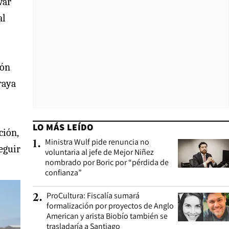
var
al
ión
raya
LO MÁS LEÍDO
ción,
Ministra Wulf pide renuncia no
1
.
eguir
voluntaria al jefe de Mejor Niñez
nombrado por Boric por “pérdida de
confianza”
ProCultura: Fiscalía sumará
2
.
formalización por proyectos de Anglo
American y arista Biobío también se
trasladaría a Santiago