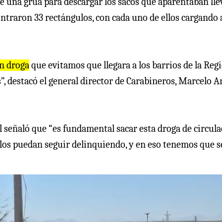
 de una grúa para descargar los sacos que aparentaban lle
ontraron 33 rectángulos, con cada uno de ellos cargando 
en droga
que evitamos que llegara a los barrios de la Reg
”, destacó el general director de Carabineros, Marcelo A
l señaló que “es fundamental sacar esta droga de circula
llos puedan seguir delinquiendo, y en eso tenemos que s