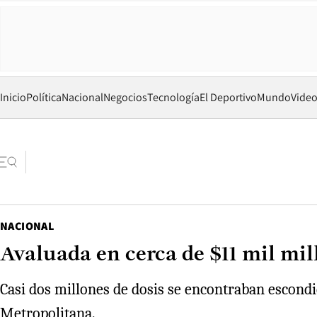
Inicio
Política
Nacional
Negocios
Tecnología
El Deportivo
Mundo
Vide
NACIONAL
Avaluada en cerca de $11 mil mi
Casi dos millones de dosis se encontraban escondi
Metropolitana.