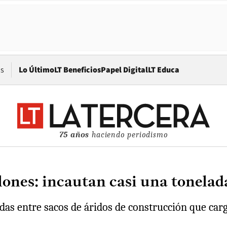
Opens in new window
os
Lo Último
LT Beneficios
Papel Digital
LT Educa
75 años
haciendo periodismo
llones: incautan casi una tonela
das entre sacos de áridos de construcción que car