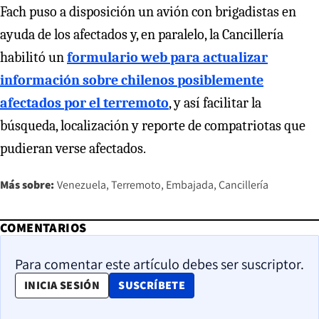
Fach puso a disposición un avión con brigadistas en
ayuda de los afectados y, en paralelo, la Cancillería
habilitó un
formulario web para actualizar
información sobre chilenos posiblemente
afectados por el terremoto
, y así facilitar la
búsqueda, localización y reporte de compatriotas que
pudieran verse afectados.
Más sobre:
Venezuela
Terremoto
Embajada
Cancillería
COMENTARIOS
Para comentar este artículo debes ser suscriptor.
OPENS IN NEW WINDOW
INICIA SESIÓN
SUSCRÍBETE